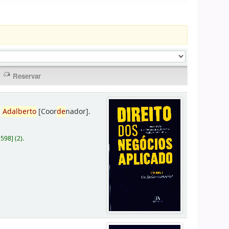
,
Adalberto
[Coor
de
nador]
.
D598
]
(2).