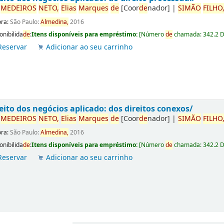
r
ME
DE
IROS
NETO,
Elias
Marques
de
[Coor
de
nador]
|
SIMÃO
FILHO
ora:
São Paulo:
Almedina,
2016
onibilida
de
:
Itens disponíveis para empréstimo:
[
Número
de
chamada:
342.2 
Reservar
Adicionar ao seu carrinho
eito dos negócios aplicado: dos direitos conexos/
r
ME
DE
IROS
NETO,
Elias
Marques
de
[Coor
de
nador]
|
SIMÃO
FILHO
ora:
São Paulo:
Almedina,
2016
onibilida
de
:
Itens disponíveis para empréstimo:
[
Número
de
chamada:
342.2 
Reservar
Adicionar ao seu carrinho