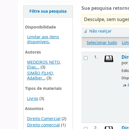
Sua pesquisa retorno
Filtre sua pesquisa
Desculpe, sem suges
Disponibilidade
Não realçar
Limitar aos itens
disponíveis.
Selecionar tudo
Lim
Autores
Dir
1.
MEDEIROS NETO,
po
Elias...
(3)
Edit
SIMÃO FILHO,
Adalber...
(3)
Disp
Tipos de materiais
Livros
(3)
Assuntos
Direito Comercial
(2)
Direito comercial
(1)
Dir
2.