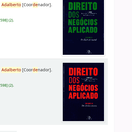
,
Adalberto
[Coor
de
nador]
.
D598
]
(2).
,
Adalberto
[Coor
de
nador]
.
D598
]
(2).