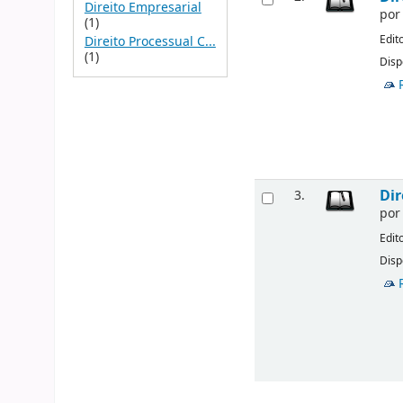
Direito Empresarial
po
(1)
Edit
Direito Processual C...
(1)
Disp
Dir
3.
po
Edit
Disp