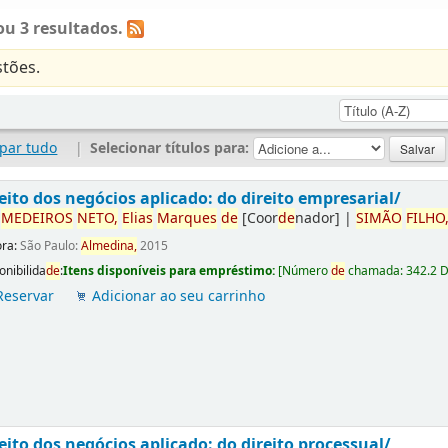
u 3 resultados.
tões.
par tudo
|
Selecionar títulos para:
eito dos negócios aplicado: do direito empresarial/
r
ME
DE
IROS
NETO,
Elias
Marques
de
[Coor
de
nador]
|
SIMÃO
FILHO
ora:
São Paulo:
Almedina,
2015
onibilida
de
:
Itens disponíveis para empréstimo:
[
Número
de
chamada:
342.2 
Reservar
Adicionar ao seu carrinho
eito dos negócios aplicado: do direito processual/