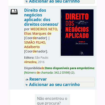
Adicionar ao seu carrinho
Direito dos
negócios
aplicado: dos
direitos conexos/
por
ME
DE
IROS
NETO,
Elias
Marques
de
[Coor
de
nador]
|
SIMÃO
FILHO,
Adalberto
[Coor
de
nador]
.
Editora:
São Paulo:
Almedina,
2016
Disponibilida
de
:
Itens disponíveis para empréstimo:
[
Número
de
chamada:
342.2 D598
]
(2).
Reservar
Adicionar ao seu carrinho
Não encontrou o
que procura?