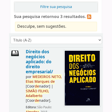
Filtre sua pesquisa
Sua pesquisa retornou 3 resultados.
Desculpe, sem sugestões.
Direito dos
negócios
aplicado: do
direito
empresarial/
por
ME
DE
IROS
NETO,
Elias
Marques
de
[Coor
de
nador]
|
SIMÃO
FILHO,
Adalberto
[Coor
de
nador]
.
Editora:
São Paulo: