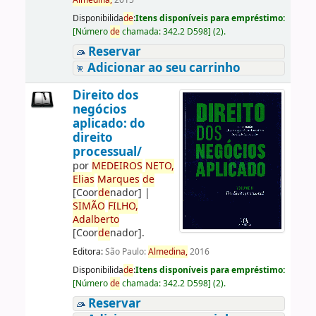
Almedina,
2015
Disponibilida
de
:
Itens disponíveis para empréstimo:
[
Número
de
chamada:
342.2 D598
]
(2).
Reservar
Adicionar ao seu carrinho
Direito dos
negócios
aplicado: do
direito
processual/
por
ME
DE
IROS
NETO,
Elias
Marques
de
[Coor
de
nador]
|
SIMÃO
FILHO,
Adalberto
[Coor
de
nador]
.
Editora:
São Paulo:
Almedina,
2016
Disponibilida
de
:
Itens disponíveis para empréstimo:
[
Número
de
chamada:
342.2 D598
]
(2).
Reservar