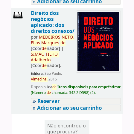
Adicionar ao seu carrinho
Direito dos
negócios
aplicado: dos
direitos conexos/
por
ME
DE
IROS
NETO,
Elias
Marques
de
[Coor
de
nador]
|
SIMÃO
FILHO,
Adalberto
[Coor
de
nador]
.
Editora:
São Paulo:
Almedina,
2016
Disponibilida
de
:
Itens disponíveis para empréstimo:
[
Número
de
chamada:
342.2 D598
]
(2).
Reservar
Adicionar ao seu carrinho
Não encontrou o
que procura?