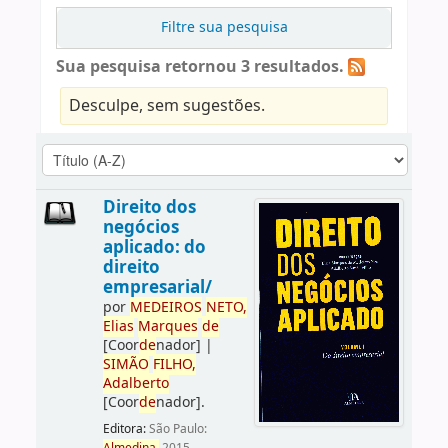
Filtre sua pesquisa
Sua pesquisa retornou 3 resultados.
Desculpe, sem sugestões.
Direito dos
negócios
aplicado: do
direito
empresarial/
por
ME
DE
IROS
NETO,
Elias
Marques
de
[Coor
de
nador]
|
SIMÃO
FILHO,
Adalberto
[Coor
de
nador]
.
Editora:
São Paulo: