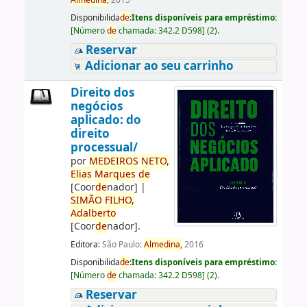
Almedina,
2015
Disponibilida
de
:
Itens disponíveis para empréstimo:
[
Número
de
chamada:
342.2 D598
]
(2).
Reservar
Adicionar ao seu carrinho
Direito dos
negócios
aplicado: do
direito
processual/
por
ME
DE
IROS
NETO,
Elias
Marques
de
[Coor
de
nador]
|
SIMÃO
FILHO,
Adalberto
[Coor
de
nador]
.
Editora:
São Paulo:
Almedina,
2016
Disponibilida
de
:
Itens disponíveis para empréstimo:
[
Número
de
chamada:
342.2 D598
]
(2).
Reservar