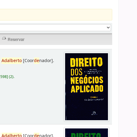
,
Adalberto
[Coor
de
nador]
.
D598
]
(2).
,
Adalberto
[Coor
de
nador]
.