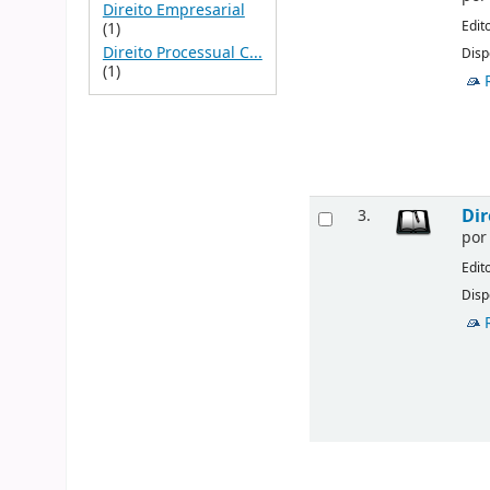
Direito Empresarial
Edit
(1)
Direito Processual C...
Disp
(1)
Dir
3.
po
Edit
Disp