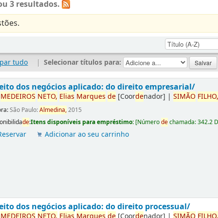
u 3 resultados.
tões.
par tudo
|
Selecionar títulos para:
eito dos negócios aplicado: do direito empresarial/
r
ME
DE
IROS
NETO,
Elias
Marques
de
[Coor
de
nador]
|
SIMÃO
FILHO
ora:
São Paulo:
Almedina,
2015
onibilida
de
:
Itens disponíveis para empréstimo:
[
Número
de
chamada:
342.2 
Reservar
Adicionar ao seu carrinho
eito dos negócios aplicado: do direito processual/
r
ME
DE
IROS
NETO,
Elias
Marques
de
[Coor
de
nador]
|
SIMÃO
FILHO