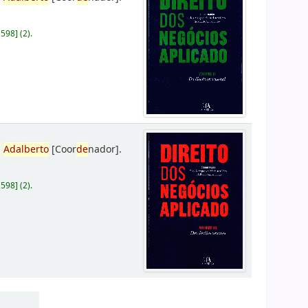
D598
]
(2).
,
Adalberto
[Coor
de
nador]
.
D598
]
(2).