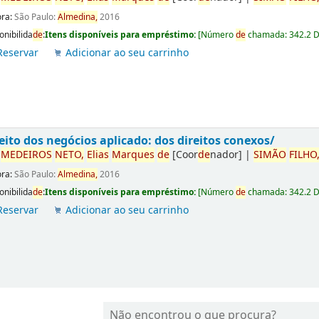
ora:
São Paulo:
Almedina,
2016
onibilida
de
:
Itens disponíveis para empréstimo:
[
Número
de
chamada:
342.2 
Reservar
Adicionar ao seu carrinho
eito dos negócios aplicado: dos direitos conexos/
r
ME
DE
IROS
NETO,
Elias
Marques
de
[Coor
de
nador]
|
SIMÃO
FILHO
ora:
São Paulo:
Almedina,
2016
onibilida
de
:
Itens disponíveis para empréstimo:
[
Número
de
chamada:
342.2 
Reservar
Adicionar ao seu carrinho
Não encontrou o que procura?