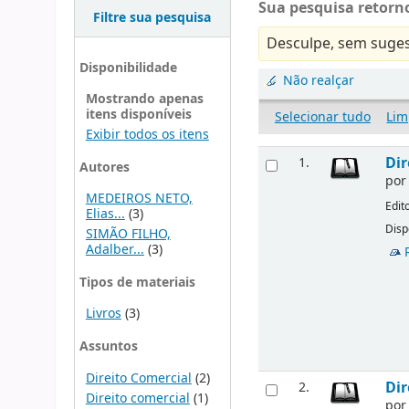
Sua pesquisa retorno
Filtre sua pesquisa
Desculpe, sem suges
Disponibilidade
Não realçar
Mostrando apenas
itens disponíveis
Selecionar tudo
Lim
Exibir todos os itens
Dir
1.
Autores
po
MEDEIROS NETO,
Edit
Elias...
(3)
Disp
SIMÃO FILHO,
Adalber...
(3)
Tipos de materiais
Livros
(3)
Assuntos
Direito Comercial
(2)
Dir
2.
Direito comercial
(1)
po