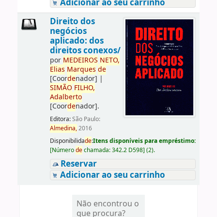
Adicionar ao seu carrinho
Direito dos
negócios
aplicado: dos
direitos conexos/
por
ME
DE
IROS
NETO,
Elias
Marques
de
[Coor
de
nador]
|
SIMÃO
FILHO,
Adalberto
[Coor
de
nador]
.
Editora:
São Paulo:
Almedina,
2016
Disponibilida
de
:
Itens disponíveis para empréstimo:
[
Número
de
chamada:
342.2 D598
]
(2).
Reservar
Adicionar ao seu carrinho
Não encontrou o
que procura?