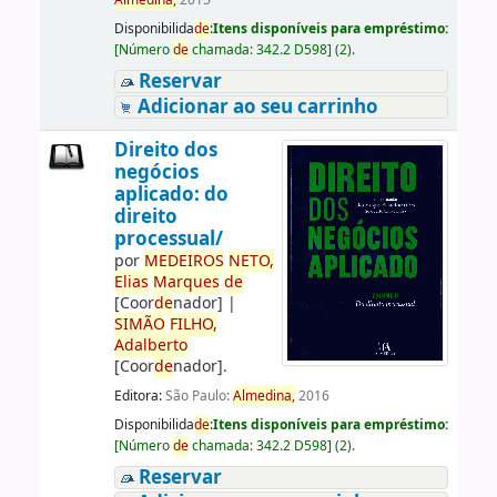
Almedina,
2015
Disponibilida
de
:
Itens disponíveis para empréstimo:
[
Número
de
chamada:
342.2 D598
]
(2).
Reservar
Adicionar ao seu carrinho
Direito dos
negócios
aplicado: do
direito
processual/
por
ME
DE
IROS
NETO,
Elias
Marques
de
[Coor
de
nador]
|
SIMÃO
FILHO,
Adalberto
[Coor
de
nador]
.
Editora:
São Paulo:
Almedina,
2016
Disponibilida
de
:
Itens disponíveis para empréstimo:
[
Número
de
chamada:
342.2 D598
]
(2).
Reservar