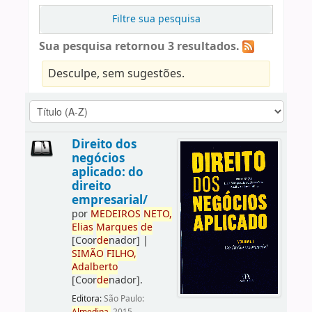
Filtre sua pesquisa
Sua pesquisa retornou 3 resultados.
Desculpe, sem sugestões.
Direito dos
negócios
aplicado: do
direito
empresarial/
por
ME
DE
IROS
NETO,
Elias
Marques
de
[Coor
de
nador]
|
SIMÃO
FILHO,
Adalberto
[Coor
de
nador]
.
Editora:
São Paulo: