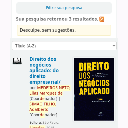
Filtre sua pesquisa
Sua pesquisa retornou 3 resultados.
Desculpe, sem sugestões.
Direito dos
negócios
aplicado: do
direito
empresarial/
por
ME
DE
IROS
NETO,
Elias
Marques
de
[Coor
de
nador]
|
SIMÃO
FILHO,
Adalberto
[Coor
de
nador]
.
Editora:
São Paulo: