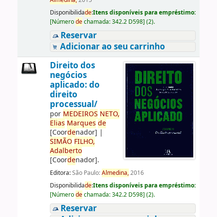
Almedina,
2015
Disponibilida
de
:
Itens disponíveis para empréstimo:
[
Número
de
chamada:
342.2 D598
]
(2).
Reservar
Adicionar ao seu carrinho
Direito dos
negócios
aplicado: do
direito
processual/
por
ME
DE
IROS
NETO,
Elias
Marques
de
[Coor
de
nador]
|
SIMÃO
FILHO,
Adalberto
[Coor
de
nador]
.
Editora:
São Paulo:
Almedina,
2016
Disponibilida
de
:
Itens disponíveis para empréstimo:
[
Número
de
chamada:
342.2 D598
]
(2).
Reservar