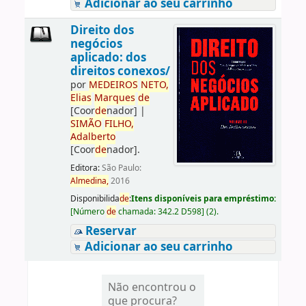
Adicionar ao seu carrinho
Direito dos
negócios
aplicado: dos
direitos conexos/
por
ME
DE
IROS
NETO,
Elias
Marques
de
[Coor
de
nador]
|
SIMÃO
FILHO,
Adalberto
[Coor
de
nador]
.
Editora:
São Paulo:
Almedina,
2016
Disponibilida
de
:
Itens disponíveis para empréstimo:
[
Número
de
chamada:
342.2 D598
]
(2).
Reservar
Adicionar ao seu carrinho
Não encontrou o
que procura?