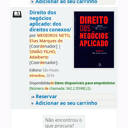
Adicionar ao seu carrinho
Direito dos
negócios
aplicado: dos
direitos conexos/
por
ME
DE
IROS
NETO,
Elias
Marques
de
[Coor
de
nador]
|
SIMÃO
FILHO,
Adalberto
[Coor
de
nador]
.
Editora:
São Paulo:
Almedina,
2016
Disponibilida
de
:
Itens disponíveis para empréstimo:
[
Número
de
chamada:
342.2 D598
]
(2).
Reservar
Adicionar ao seu carrinho
Não encontrou o
que procura?