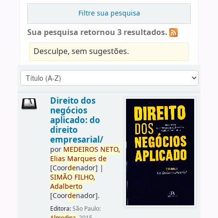
Filtre sua pesquisa
Sua pesquisa retornou 3 resultados.
Desculpe, sem sugestões.
Direito dos
negócios
aplicado: do
direito
empresarial/
por
ME
DE
IROS
NETO,
Elias
Marques
de
[Coor
de
nador]
|
SIMÃO
FILHO,
Adalberto
[Coor
de
nador]
.
Editora:
São Paulo: