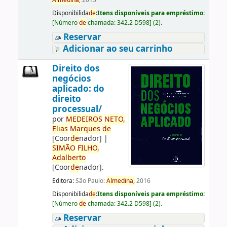
Almedina,
2015
Disponibilida
de
:
Itens disponíveis para empréstimo:
[
Número
de
chamada:
342.2 D598
]
(2).
Reservar
Adicionar ao seu carrinho
Direito dos
negócios
aplicado: do
direito
processual/
por
ME
DE
IROS
NETO,
Elias
Marques
de
[Coor
de
nador]
|
SIMÃO
FILHO,
Adalberto
[Coor
de
nador]
.
Editora:
São Paulo:
Almedina,
2016
Disponibilida
de
:
Itens disponíveis para empréstimo:
[
Número
de
chamada:
342.2 D598
]
(2).
Reservar