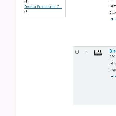
(1)
Edit
Direito Processual C...
(1)
Disp
Dir
3.
po
Edit
Disp