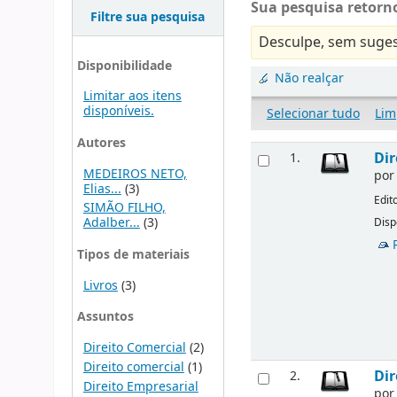
Sua pesquisa retorno
Filtre sua pesquisa
Desculpe, sem suges
Disponibilidade
Não realçar
Limitar aos itens
disponíveis.
Selecionar tudo
Lim
Autores
Dir
1.
MEDEIROS NETO,
po
Elias...
(3)
Edit
SIMÃO FILHO,
Adalber...
(3)
Disp
Tipos de materiais
Livros
(3)
Assuntos
Direito Comercial
(2)
Direito comercial
(1)
Dir
2.
Direito Empresarial
po