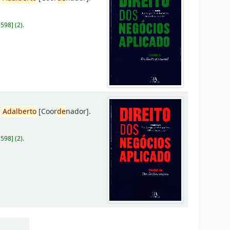
D598
]
(2).
,
Adalberto
[Coor
de
nador]
.
D598
]
(2).