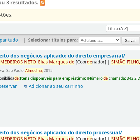
u 3 resultados.
tões.
par tudo
|
Selecionar títulos para:
eito dos negócios aplicado: do direito empresarial/
r
ME
DE
IROS
NETO,
Elias
Marques
de
[Coor
de
nador]
|
SIMÃO
FILHO
ora:
São Paulo:
Almedina,
2015
onibilida
de
:
Itens disponíveis para empréstimo:
[
Número
de
chamada:
342.2 
Reservar
Adicionar ao seu carrinho
eito dos negócios aplicado: do direito processual/
r
ME
DE
IROS
NETO,
Elias
Marques
de
[Coor
de
nador]
|
SIMÃO
FILHO