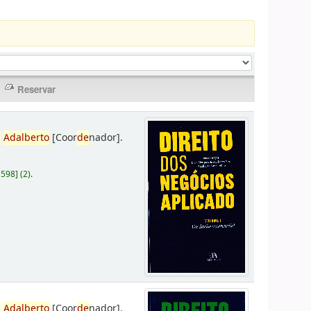
,
Adalberto
[Coor
de
nador]
.
D598
]
(2).
,
Adalberto
[Coor
de
nador]
.