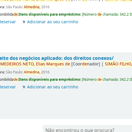
ora:
São Paulo:
Almedina,
2016
onibilida
de
:
Itens disponíveis para empréstimo:
[
Número
de
chamada:
342.2 
Reservar
Adicionar ao seu carrinho
eito dos negócios aplicado: dos direitos conexos/
r
ME
DE
IROS
NETO,
Elias
Marques
de
[Coor
de
nador]
|
SIMÃO
FILHO
ora:
São Paulo:
Almedina,
2016
onibilida
de
:
Itens disponíveis para empréstimo:
[
Número
de
chamada:
342.2 
Reservar
Adicionar ao seu carrinho
Não encontrou o que procura?