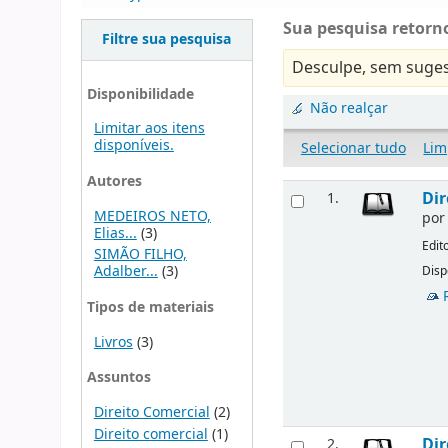
Sua pesquisa retorno
Filtre sua pesquisa
Desculpe, sem suges
Disponibilidade
Não realçar
Limitar aos itens
disponíveis.
Selecionar tudo
Lim
Autores
Dir
1.
MEDEIROS NETO,
po
Elias...
(3)
Edit
SIMÃO FILHO,
Adalber...
(3)
Disp
Tipos de materiais
Livros
(3)
Assuntos
Direito Comercial
(2)
Direito comercial
(1)
Dir
2.