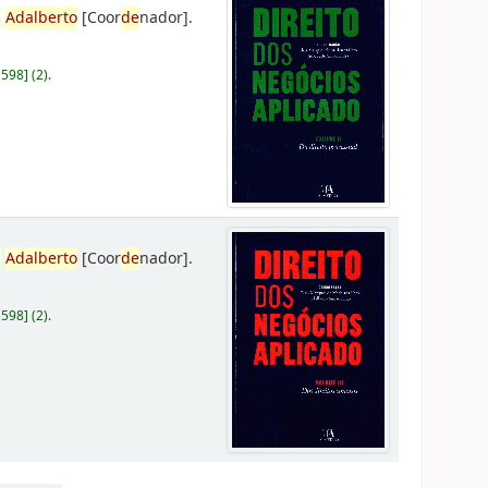
,
Adalberto
[Coor
de
nador]
.
D598
]
(2).
,
Adalberto
[Coor
de
nador]
.
D598
]
(2).