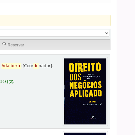
,
Adalberto
[Coor
de
nador]
.
D598
]
(2).