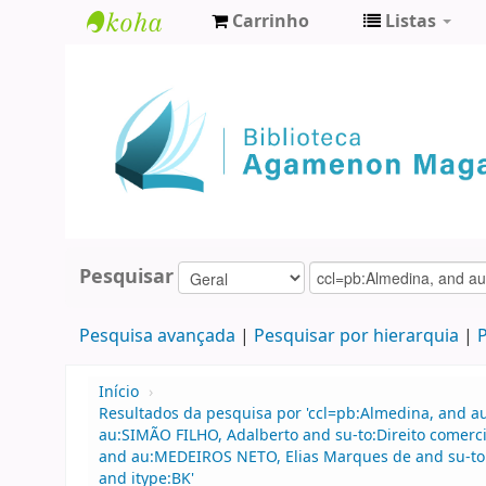
Carrinho
Listas
Biblioteca
Agamenon
Magalhães
Pesquisar
Pesquisa avançada
Pesquisar por hierarquia
P
Início
›
Resultados da pesquisa por 'ccl=pb:Almedina, and a
au:SIMÃO FILHO, Adalberto and su-to:Direito comerci
and au:MEDEIROS NETO, Elias Marques de and su-to:Di
and itype:BK'