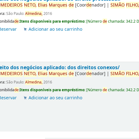
r
ME
DE
IROS
NETO,
Elias
Marques
de
[Coor
de
nador]
|
SIMÃO
FILHO
ora:
São Paulo:
Almedina,
2016
onibilida
de
:
Itens disponíveis para empréstimo:
[
Número
de
chamada:
342.2 
Reservar
Adicionar ao seu carrinho
eito dos negócios aplicado: dos direitos conexos/
r
ME
DE
IROS
NETO,
Elias
Marques
de
[Coor
de
nador]
|
SIMÃO
FILHO
ora:
São Paulo:
Almedina,
2016
onibilida
de
:
Itens disponíveis para empréstimo:
[
Número
de
chamada:
342.2 
Reservar
Adicionar ao seu carrinho