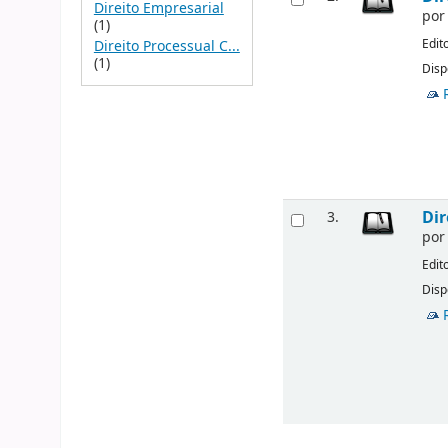
Direito Empresarial
po
(1)
Edit
Direito Processual C...
(1)
Disp
Dir
3.
po
Edit
Disp