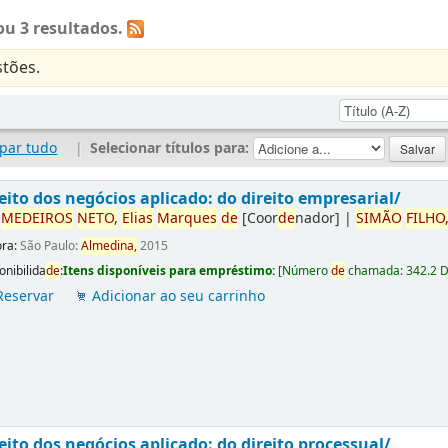
u 3 resultados.
tões.
par tudo
|
Selecionar títulos para:
eito dos negócios aplicado: do direito empresarial/
r
ME
DE
IROS
NETO,
Elias
Marques
de
[Coor
de
nador]
|
SIMÃO
FILHO
ora:
São Paulo:
Almedina,
2015
onibilida
de
:
Itens disponíveis para empréstimo:
[
Número
de
chamada:
342.2 
Reservar
Adicionar ao seu carrinho
eito dos negócios aplicado: do direito processual/