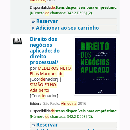
Almedina,
2015
Disponibilida
de
:
Itens disponíveis para empréstimo:
[
Número
de
chamada:
342.2 D598
]
(2).
Reservar
Adicionar ao seu carrinho
Direito dos
negócios
aplicado: do
direito
processual/
por
ME
DE
IROS
NETO,
Elias
Marques
de
[Coor
de
nador]
|
SIMÃO
FILHO,
Adalberto
[Coor
de
nador]
.
Editora:
São Paulo:
Almedina,
2016
Disponibilida
de
:
Itens disponíveis para empréstimo:
[
Número
de
chamada:
342.2 D598
]
(2).
Reservar