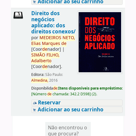
Adicionar ao seu carrinho
Direito dos
negócios
aplicado: dos
direitos conexos/
por
ME
DE
IROS
NETO,
Elias
Marques
de
[Coor
de
nador]
|
SIMÃO
FILHO,
Adalberto
[Coor
de
nador]
.
Editora:
São Paulo:
Almedina,
2016
Disponibilida
de
:
Itens disponíveis para empréstimo:
[
Número
de
chamada:
342.2 D598
]
(2).
Reservar
Adicionar ao seu carrinho
Não encontrou o
que procura?