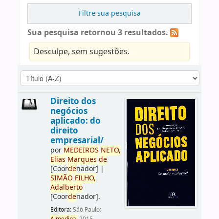
Filtre sua pesquisa
Sua pesquisa retornou 3 resultados.
Desculpe, sem sugestões.
Direito dos
negócios
aplicado: do
direito
empresarial/
por
ME
DE
IROS
NETO,
Elias
Marques
de
[Coor
de
nador]
|
SIMÃO
FILHO,
Adalberto
[Coor
de
nador]
.
Editora:
São Paulo: