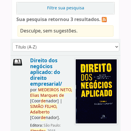
Filtre sua pesquisa
Sua pesquisa retornou 3 resultados.
Desculpe, sem sugestões.
Direito dos
negócios
aplicado: do
direito
empresarial/
por
ME
DE
IROS
NETO,
Elias
Marques
de
[Coor
de
nador]
|
SIMÃO
FILHO,
Adalberto
[Coor
de
nador]
.
Editora:
São Paulo: