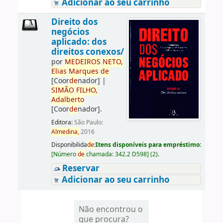
Adicionar ao seu carrinho
Direito dos
negócios
aplicado: dos
direitos conexos/
por
ME
DE
IROS
NETO,
Elias
Marques
de
[Coor
de
nador]
|
SIMÃO
FILHO,
Adalberto
[Coor
de
nador]
.
Editora:
São Paulo:
Almedina,
2016
Disponibilida
de
:
Itens disponíveis para empréstimo:
[
Número
de
chamada:
342.2 D598
]
(2).
Reservar
Adicionar ao seu carrinho
Não encontrou o
que procura?