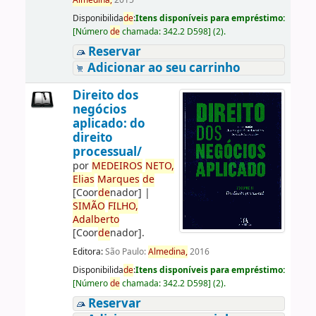
Almedina,
2015
Disponibilida
de
:
Itens disponíveis para empréstimo:
[
Número
de
chamada:
342.2 D598
]
(2).
Reservar
Adicionar ao seu carrinho
Direito dos
negócios
aplicado: do
direito
processual/
por
ME
DE
IROS
NETO,
Elias
Marques
de
[Coor
de
nador]
|
SIMÃO
FILHO,
Adalberto
[Coor
de
nador]
.
Editora:
São Paulo:
Almedina,
2016
Disponibilida
de
:
Itens disponíveis para empréstimo:
[
Número
de
chamada:
342.2 D598
]
(2).
Reservar