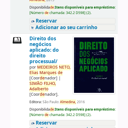
Almedina,
2015
Disponibilida
de
:
Itens disponíveis para empréstimo:
[
Número
de
chamada:
342.2 D598
]
(2).
Reservar
Adicionar ao seu carrinho
Direito dos
negócios
aplicado: do
direito
processual/
por
ME
DE
IROS
NETO,
Elias
Marques
de
[Coor
de
nador]
|
SIMÃO
FILHO,
Adalberto
[Coor
de
nador]
.
Editora:
São Paulo:
Almedina,
2016
Disponibilida
de
:
Itens disponíveis para empréstimo:
[
Número
de
chamada:
342.2 D598
]
(2).
Reservar