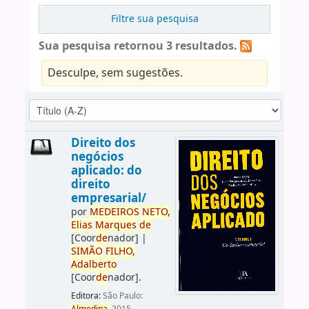
Filtre sua pesquisa
Sua pesquisa retornou 3 resultados.
Desculpe, sem sugestões.
Direito dos
negócios
aplicado: do
direito
empresarial/
por
ME
DE
IROS
NETO,
Elias
Marques
de
[Coor
de
nador]
|
SIMÃO
FILHO,
Adalberto
[Coor
de
nador]
.
Editora:
São Paulo: