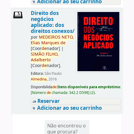
Adicionar ao seu carrinho
Direito dos
negócios
aplicado: dos
direitos conexos/
por
ME
DE
IROS
NETO,
Elias
Marques
de
[Coor
de
nador]
|
SIMÃO
FILHO,
Adalberto
[Coor
de
nador]
.
Editora:
São Paulo:
Almedina,
2016
Disponibilida
de
:
Itens disponíveis para empréstimo:
[
Número
de
chamada:
342.2 D598
]
(2).
Reservar
Adicionar ao seu carrinho
Não encontrou o
que procura?