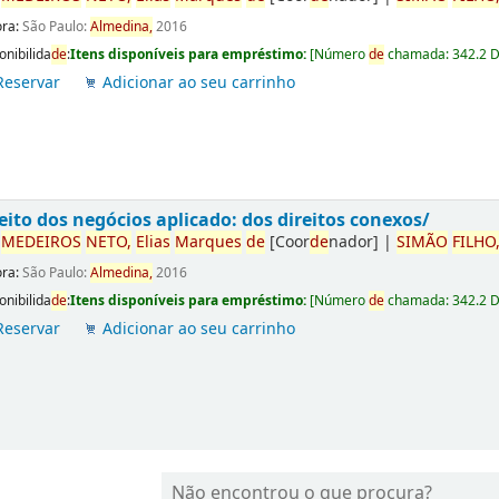
ora:
São Paulo:
Almedina,
2016
onibilida
de
:
Itens disponíveis para empréstimo:
[
Número
de
chamada:
342.2 
Reservar
Adicionar ao seu carrinho
eito dos negócios aplicado: dos direitos conexos/
r
ME
DE
IROS
NETO,
Elias
Marques
de
[Coor
de
nador]
|
SIMÃO
FILHO
ora:
São Paulo:
Almedina,
2016
onibilida
de
:
Itens disponíveis para empréstimo:
[
Número
de
chamada:
342.2 
Reservar
Adicionar ao seu carrinho
Não encontrou o que procura?