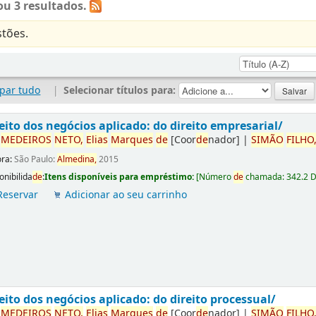
u 3 resultados.
tões.
par tudo
|
Selecionar títulos para:
eito dos negócios aplicado: do direito empresarial/
r
ME
DE
IROS
NETO,
Elias
Marques
de
[Coor
de
nador]
|
SIMÃO
FILHO
ora:
São Paulo:
Almedina,
2015
onibilida
de
:
Itens disponíveis para empréstimo:
[
Número
de
chamada:
342.2 
Reservar
Adicionar ao seu carrinho
eito dos negócios aplicado: do direito processual/
r
ME
DE
IROS
NETO,
Elias
Marques
de
[Coor
de
nador]
|
SIMÃO
FILHO