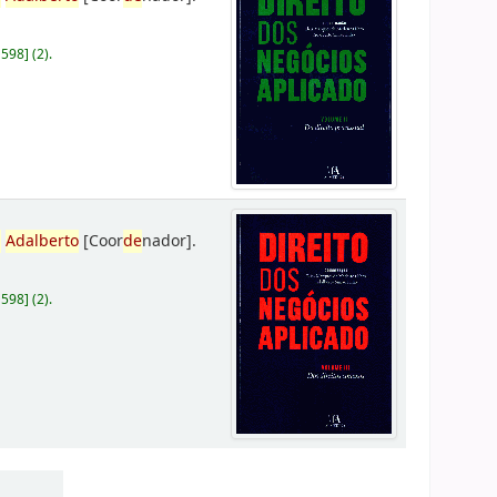
D598
]
(2).
,
Adalberto
[Coor
de
nador]
.
D598
]
(2).