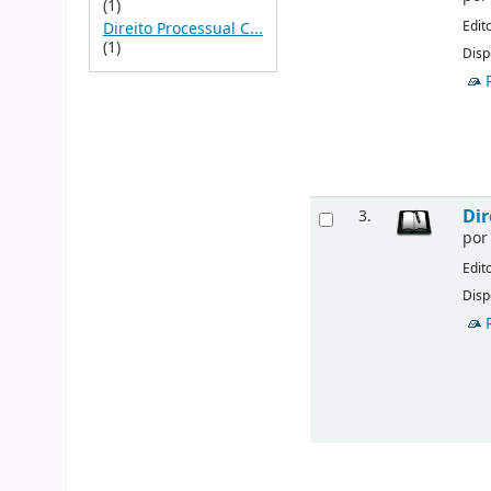
(1)
Edit
Direito Processual C...
(1)
Disp
Dir
3.
po
Edit
Disp