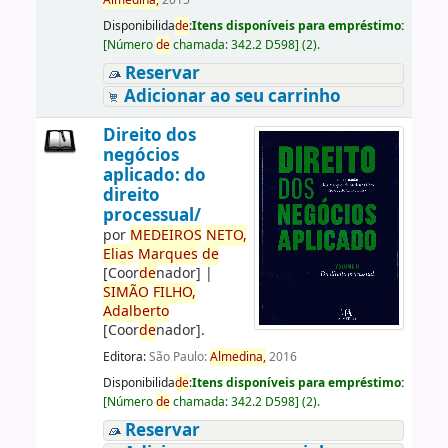
Almedina,
2015
Disponibilida
de
:
Itens disponíveis para empréstimo:
[
Número
de
chamada:
342.2 D598
]
(2).
Reservar
Adicionar ao seu carrinho
Direito dos
negócios
aplicado: do
direito
processual/
por
ME
DE
IROS
NETO,
Elias
Marques
de
[Coor
de
nador]
|
SIMÃO
FILHO,
Adalberto
[Coor
de
nador]
.
Editora:
São Paulo:
Almedina,
2016
Disponibilida
de
:
Itens disponíveis para empréstimo:
[
Número
de
chamada:
342.2 D598
]
(2).
Reservar