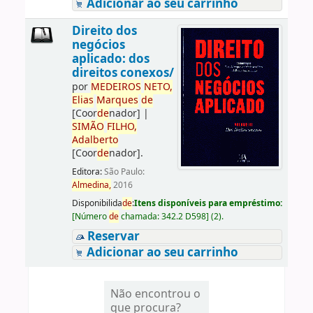
Adicionar ao seu carrinho
Direito dos
negócios
aplicado: dos
direitos conexos/
por
ME
DE
IROS
NETO,
Elias
Marques
de
[Coor
de
nador]
|
SIMÃO
FILHO,
Adalberto
[Coor
de
nador]
.
Editora:
São Paulo:
Almedina,
2016
Disponibilida
de
:
Itens disponíveis para empréstimo:
[
Número
de
chamada:
342.2 D598
]
(2).
Reservar
Adicionar ao seu carrinho
Não encontrou o
que procura?