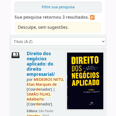
Filtre sua pesquisa
Sua pesquisa retornou 3 resultados.
Desculpe, sem sugestões.
Direito dos
negócios
aplicado: do
direito
empresarial/
por
ME
DE
IROS
NETO,
Elias
Marques
de
[Coor
de
nador]
|
SIMÃO
FILHO,
Adalberto
[Coor
de
nador]
.
Editora:
São Paulo: