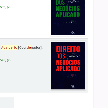
D598
]
(2).
,
Adalberto
[Coor
de
nador]
.
D598
]
(2).