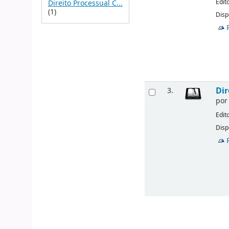
Edit
Direito Processual C...
(1)
Disp
Dir
3.
po
Edit
Disp