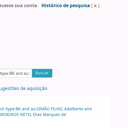
Acesse sua conta
Histórico de pesquisa
[
x
]
Buscar
ugestões de aquisição
and itype:BK and au:SIMÃO FILHO, Adalberto and
u:MEDEIROS NETO, Elias Marques de'