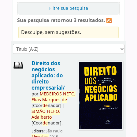
Filtre sua pesquisa
Sua pesquisa retornou 3 resultados.
Desculpe, sem sugestões.
Direito dos
negócios
aplicado: do
direito
empresarial/
por
ME
DE
IROS
NETO,
Elias
Marques
de
[Coor
de
nador]
|
SIMÃO
FILHO,
Adalberto
[Coor
de
nador]
.
Editora:
São Paulo: