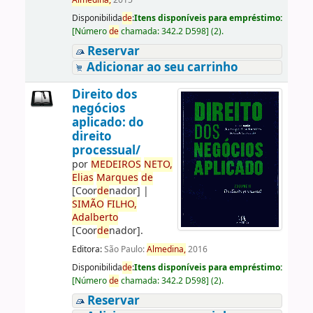
Almedina,
2015
Disponibilida
de
:
Itens disponíveis para empréstimo:
[
Número
de
chamada:
342.2 D598
]
(2).
Reservar
Adicionar ao seu carrinho
Direito dos
negócios
aplicado: do
direito
processual/
por
ME
DE
IROS
NETO,
Elias
Marques
de
[Coor
de
nador]
|
SIMÃO
FILHO,
Adalberto
[Coor
de
nador]
.
Editora:
São Paulo:
Almedina,
2016
Disponibilida
de
:
Itens disponíveis para empréstimo:
[
Número
de
chamada:
342.2 D598
]
(2).
Reservar