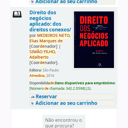
Adicionar ao seu carrinho
Direito dos
negócios
aplicado: dos
direitos conexos/
por
ME
DE
IROS
NETO,
Elias
Marques
de
[Coor
de
nador]
|
SIMÃO
FILHO,
Adalberto
[Coor
de
nador]
.
Editora:
São Paulo:
Almedina,
2016
Disponibilida
de
:
Itens disponíveis para empréstimo:
[
Número
de
chamada:
342.2 D598
]
(2).
Reservar
Adicionar ao seu carrinho
Não encontrou o
que procura?