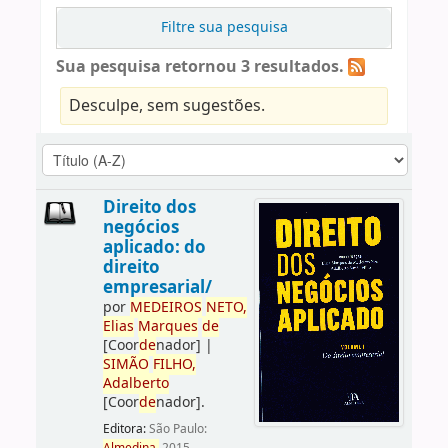
Filtre sua pesquisa
Sua pesquisa retornou 3 resultados.
Desculpe, sem sugestões.
Direito dos
negócios
aplicado: do
direito
empresarial/
por
ME
DE
IROS
NETO,
Elias
Marques
de
[Coor
de
nador]
|
SIMÃO
FILHO,
Adalberto
[Coor
de
nador]
.
Editora:
São Paulo: