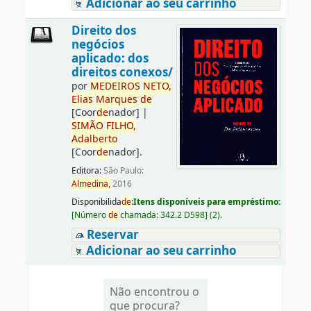
Adicionar ao seu carrinho
Direito dos
negócios
aplicado: dos
direitos conexos/
por
ME
DE
IROS
NETO,
Elias
Marques
de
[Coor
de
nador]
|
SIMÃO
FILHO,
Adalberto
[Coor
de
nador]
.
Editora:
São Paulo:
Almedina,
2016
Disponibilida
de
:
Itens disponíveis para empréstimo:
[
Número
de
chamada:
342.2 D598
]
(2).
Reservar
Adicionar ao seu carrinho
Não encontrou o
que procura?