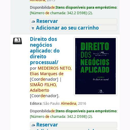
Almedina,
2015
Disponibilida
de
:
Itens disponíveis para empréstimo:
[
Número
de
chamada:
342.2 D598
]
(2).
Reservar
Adicionar ao seu carrinho
Direito dos
negócios
aplicado: do
direito
processual/
por
ME
DE
IROS
NETO,
Elias
Marques
de
[Coor
de
nador]
|
SIMÃO
FILHO,
Adalberto
[Coor
de
nador]
.
Editora:
São Paulo:
Almedina,
2016
Disponibilida
de
:
Itens disponíveis para empréstimo:
[
Número
de
chamada:
342.2 D598
]
(2).
Reservar