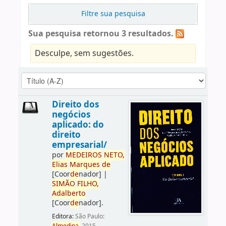
Filtre sua pesquisa
Sua pesquisa retornou 3 resultados.
Desculpe, sem sugestões.
Direito dos
negócios
aplicado: do
direito
empresarial/
por
ME
DE
IROS
NETO,
Elias
Marques
de
[Coor
de
nador]
|
SIMÃO
FILHO,
Adalberto
[Coor
de
nador]
.
Editora:
São Paulo: