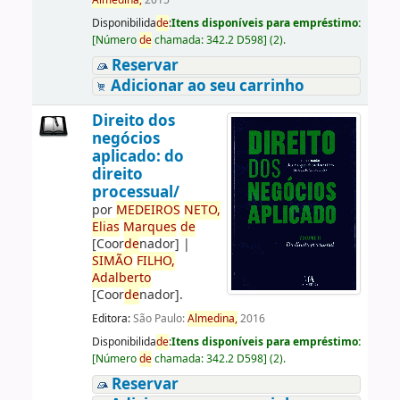
Almedina,
2015
Disponibilida
de
:
Itens disponíveis para empréstimo:
[
Número
de
chamada:
342.2 D598
]
(2).
Reservar
Adicionar ao seu carrinho
Direito dos
negócios
aplicado: do
direito
processual/
por
ME
DE
IROS
NETO,
Elias
Marques
de
[Coor
de
nador]
|
SIMÃO
FILHO,
Adalberto
[Coor
de
nador]
.
Editora:
São Paulo:
Almedina,
2016
Disponibilida
de
:
Itens disponíveis para empréstimo:
[
Número
de
chamada:
342.2 D598
]
(2).
Reservar