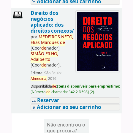
Adicionar ao seu carrinho
Direito dos
negócios
aplicado: dos
direitos conexos/
por
ME
DE
IROS
NETO,
Elias
Marques
de
[Coor
de
nador]
|
SIMÃO
FILHO,
Adalberto
[Coor
de
nador]
.
Editora:
São Paulo:
Almedina,
2016
Disponibilida
de
:
Itens disponíveis para empréstimo:
[
Número
de
chamada:
342.2 D598
]
(2).
Reservar
Adicionar ao seu carrinho
Não encontrou o
que procura?