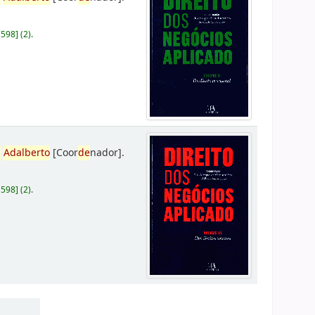
D598
]
(2).
,
Adalberto
[Coor
de
nador]
.
D598
]
(2).