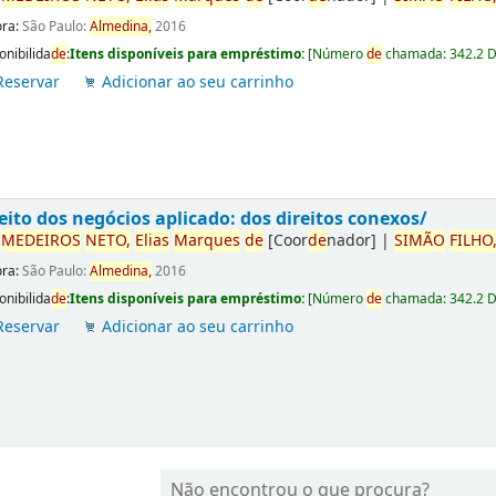
ora:
São Paulo:
Almedina,
2016
onibilida
de
:
Itens disponíveis para empréstimo:
[
Número
de
chamada:
342.2 
Reservar
Adicionar ao seu carrinho
eito dos negócios aplicado: dos direitos conexos/
r
ME
DE
IROS
NETO,
Elias
Marques
de
[Coor
de
nador]
|
SIMÃO
FILHO
ora:
São Paulo:
Almedina,
2016
onibilida
de
:
Itens disponíveis para empréstimo:
[
Número
de
chamada:
342.2 
Reservar
Adicionar ao seu carrinho
Não encontrou o que procura?