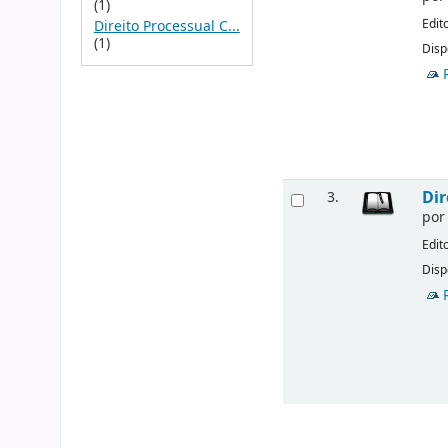
(1)
Edit
Direito Processual C...
(1)
Disp
Dir
3.
po
Edit
Disp