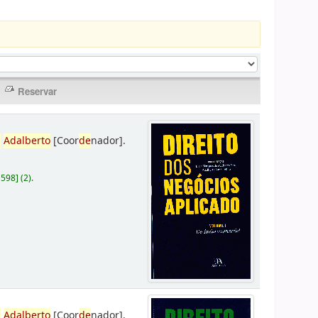
,
Adalberto
[Coor
de
nador]
.
D598
]
(2).
,
Adalberto
[Coor
de
nador]
.