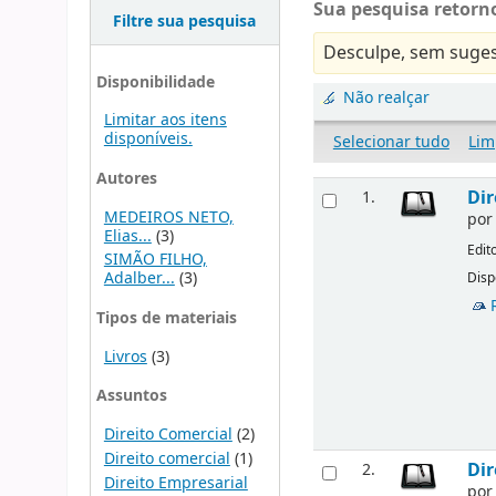
Sua pesquisa retorno
Filtre sua pesquisa
Desculpe, sem suges
Disponibilidade
Não realçar
Limitar aos itens
disponíveis.
Selecionar tudo
Lim
Autores
Dir
1.
MEDEIROS NETO,
po
Elias...
(3)
Edit
SIMÃO FILHO,
Adalber...
(3)
Disp
Tipos de materiais
Livros
(3)
Assuntos
Direito Comercial
(2)
Direito comercial
(1)
Dir
2.
Direito Empresarial
po