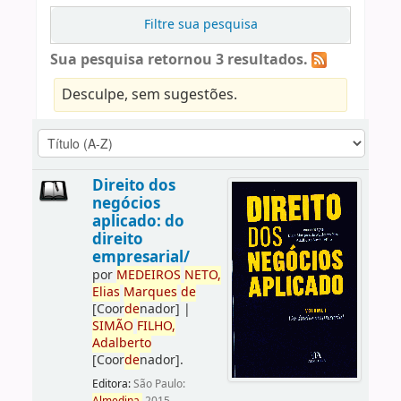
Filtre sua pesquisa
Sua pesquisa retornou 3 resultados.
Desculpe, sem sugestões.
Direito dos
negócios
aplicado: do
direito
empresarial/
por
ME
DE
IROS
NETO,
Elias
Marques
de
[Coor
de
nador]
|
SIMÃO
FILHO,
Adalberto
[Coor
de
nador]
.
Editora:
São Paulo: