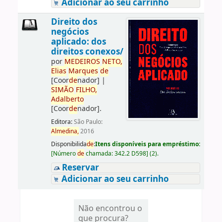
Adicionar ao seu carrinho
Direito dos
negócios
aplicado: dos
direitos conexos/
por
ME
DE
IROS
NETO,
Elias
Marques
de
[Coor
de
nador]
|
SIMÃO
FILHO,
Adalberto
[Coor
de
nador]
.
Editora:
São Paulo:
Almedina,
2016
Disponibilida
de
:
Itens disponíveis para empréstimo:
[
Número
de
chamada:
342.2 D598
]
(2).
Reservar
Adicionar ao seu carrinho
Não encontrou o
que procura?