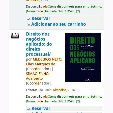
Almedina,
2015
Disponibilida
de
:
Itens disponíveis para empréstimo:
[
Número
de
chamada:
342.2 D598
]
(2).
Reservar
Adicionar ao seu carrinho
Direito dos
negócios
aplicado: do
direito
processual/
por
ME
DE
IROS
NETO,
Elias
Marques
de
[Coor
de
nador]
|
SIMÃO
FILHO,
Adalberto
[Coor
de
nador]
.
Editora:
São Paulo:
Almedina,
2016
Disponibilida
de
:
Itens disponíveis para empréstimo:
[
Número
de
chamada:
342.2 D598
]
(2).
Reservar