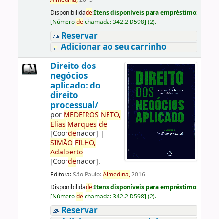
Almedina,
2015
Disponibilida
de
:
Itens disponíveis para empréstimo:
[
Número
de
chamada:
342.2 D598
]
(2).
Reservar
Adicionar ao seu carrinho
Direito dos
negócios
aplicado: do
direito
processual/
por
ME
DE
IROS
NETO,
Elias
Marques
de
[Coor
de
nador]
|
SIMÃO
FILHO,
Adalberto
[Coor
de
nador]
.
Editora:
São Paulo:
Almedina,
2016
Disponibilida
de
:
Itens disponíveis para empréstimo:
[
Número
de
chamada:
342.2 D598
]
(2).
Reservar