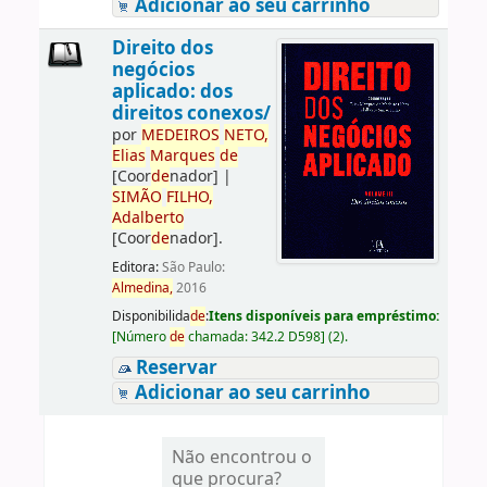
Adicionar ao seu carrinho
Direito dos
negócios
aplicado: dos
direitos conexos/
por
ME
DE
IROS
NETO,
Elias
Marques
de
[Coor
de
nador]
|
SIMÃO
FILHO,
Adalberto
[Coor
de
nador]
.
Editora:
São Paulo:
Almedina,
2016
Disponibilida
de
:
Itens disponíveis para empréstimo:
[
Número
de
chamada:
342.2 D598
]
(2).
Reservar
Adicionar ao seu carrinho
Não encontrou o
que procura?