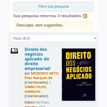
Filtre sua pesquisa
Sua pesquisa retornou 3 resultados.
Desculpe, sem sugestões.
Direito dos
negócios
aplicado: do
direito
empresarial/
por
ME
DE
IROS
NETO,
Elias
Marques
de
[Coor
de
nador]
|
SIMÃO
FILHO,
Adalberto
[Coor
de
nador]
.
Editora:
São Paulo: