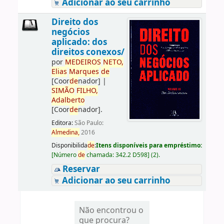
Adicionar ao seu carrinho
Direito dos
negócios
aplicado: dos
direitos conexos/
por
ME
DE
IROS
NETO,
Elias
Marques
de
[Coor
de
nador]
|
SIMÃO
FILHO,
Adalberto
[Coor
de
nador]
.
Editora:
São Paulo:
Almedina,
2016
Disponibilida
de
:
Itens disponíveis para empréstimo:
[
Número
de
chamada:
342.2 D598
]
(2).
Reservar
Adicionar ao seu carrinho
Não encontrou o
que procura?