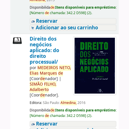
Almedina,
2015
Disponibilida
de
:
Itens disponíveis para empréstimo:
[
Número
de
chamada:
342.2 D598
]
(2).
Reservar
Adicionar ao seu carrinho
Direito dos
negócios
aplicado: do
direito
processual/
por
ME
DE
IROS
NETO,
Elias
Marques
de
[Coor
de
nador]
|
SIMÃO
FILHO,
Adalberto
[Coor
de
nador]
.
Editora:
São Paulo:
Almedina,
2016
Disponibilida
de
:
Itens disponíveis para empréstimo:
[
Número
de
chamada:
342.2 D598
]
(2).
Reservar