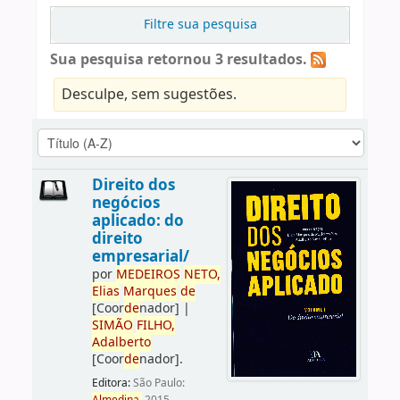
Filtre sua pesquisa
Sua pesquisa retornou 3 resultados.
Desculpe, sem sugestões.
Direito dos
negócios
aplicado: do
direito
empresarial/
por
ME
DE
IROS
NETO,
Elias
Marques
de
[Coor
de
nador]
|
SIMÃO
FILHO,
Adalberto
[Coor
de
nador]
.
Editora:
São Paulo: