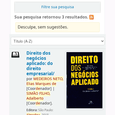
Filtre sua pesquisa
Sua pesquisa retornou 3 resultados.
Desculpe, sem sugestões.
Direito dos
negócios
aplicado: do
direito
empresarial/
por
ME
DE
IROS
NETO,
Elias
Marques
de
[Coor
de
nador]
|
SIMÃO
FILHO,
Adalberto
[Coor
de
nador]
.
Editora:
São Paulo: