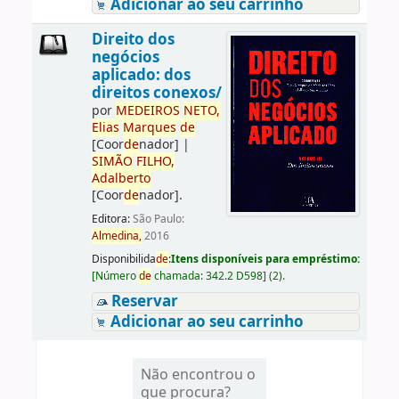
Adicionar ao seu carrinho
Direito dos
negócios
aplicado: dos
direitos conexos/
por
ME
DE
IROS
NETO,
Elias
Marques
de
[Coor
de
nador]
|
SIMÃO
FILHO,
Adalberto
[Coor
de
nador]
.
Editora:
São Paulo:
Almedina,
2016
Disponibilida
de
:
Itens disponíveis para empréstimo:
[
Número
de
chamada:
342.2 D598
]
(2).
Reservar
Adicionar ao seu carrinho
Não encontrou o
que procura?