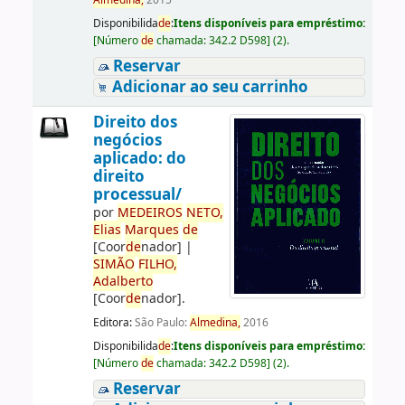
Almedina,
2015
Disponibilida
de
:
Itens disponíveis para empréstimo:
[
Número
de
chamada:
342.2 D598
]
(2).
Reservar
Adicionar ao seu carrinho
Direito dos
negócios
aplicado: do
direito
processual/
por
ME
DE
IROS
NETO,
Elias
Marques
de
[Coor
de
nador]
|
SIMÃO
FILHO,
Adalberto
[Coor
de
nador]
.
Editora:
São Paulo:
Almedina,
2016
Disponibilida
de
:
Itens disponíveis para empréstimo:
[
Número
de
chamada:
342.2 D598
]
(2).
Reservar