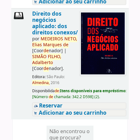
Adicionar ao seu carrinho
Direito dos
negócios
aplicado: dos
direitos conexos/
por
ME
DE
IROS
NETO,
Elias
Marques
de
[Coor
de
nador]
|
SIMÃO
FILHO,
Adalberto
[Coor
de
nador]
.
Editora:
São Paulo:
Almedina,
2016
Disponibilida
de
:
Itens disponíveis para empréstimo:
[
Número
de
chamada:
342.2 D598
]
(2).
Reservar
Adicionar ao seu carrinho
Não encontrou o
que procura?