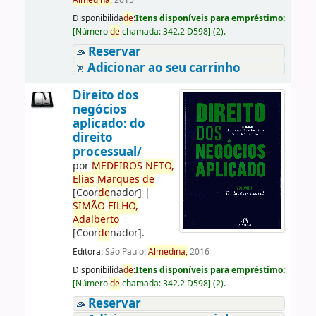
Almedina,
2015
Disponibilida
de
:
Itens disponíveis para empréstimo:
[
Número
de
chamada:
342.2 D598
]
(2).
Reservar
Adicionar ao seu carrinho
Direito dos
negócios
aplicado: do
direito
processual/
por
ME
DE
IROS
NETO,
Elias
Marques
de
[Coor
de
nador]
|
SIMÃO
FILHO,
Adalberto
[Coor
de
nador]
.
Editora:
São Paulo:
Almedina,
2016
Disponibilida
de
:
Itens disponíveis para empréstimo:
[
Número
de
chamada:
342.2 D598
]
(2).
Reservar