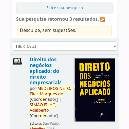
Filtre sua pesquisa
Sua pesquisa retornou 3 resultados.
Desculpe, sem sugestões.
Direito dos
negócios
aplicado: do
direito
empresarial/
por
ME
DE
IROS
NETO,
Elias
Marques
de
[Coor
de
nador]
|
SIMÃO
FILHO,
Adalberto
[Coor
de
nador]
.
Editora:
São Paulo: