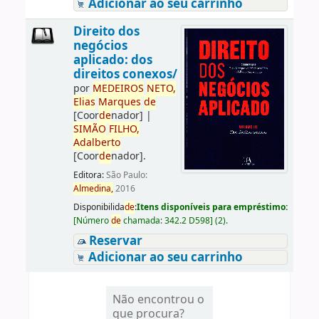
Adicionar ao seu carrinho
Direito dos
negócios
aplicado: dos
direitos conexos/
por
ME
DE
IROS
NETO,
Elias
Marques
de
[Coor
de
nador]
|
SIMÃO
FILHO,
Adalberto
[Coor
de
nador]
.
Editora:
São Paulo:
Almedina,
2016
Disponibilida
de
:
Itens disponíveis para empréstimo:
[
Número
de
chamada:
342.2 D598
]
(2).
Reservar
Adicionar ao seu carrinho
Não encontrou o
que procura?