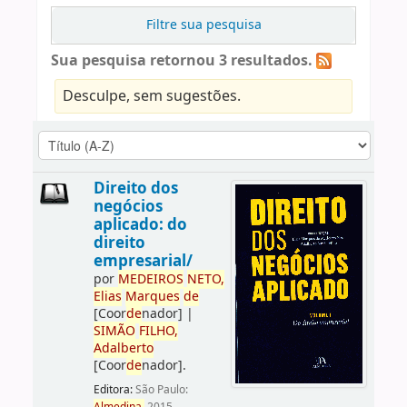
Filtre sua pesquisa
Sua pesquisa retornou 3 resultados.
Desculpe, sem sugestões.
Direito dos
negócios
aplicado: do
direito
empresarial/
por
ME
DE
IROS
NETO,
Elias
Marques
de
[Coor
de
nador]
|
SIMÃO
FILHO,
Adalberto
[Coor
de
nador]
.
Editora:
São Paulo: