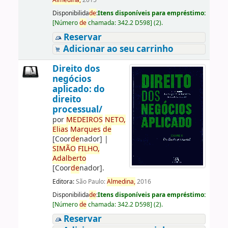
Almedina,
2015
Disponibilida
de
:
Itens disponíveis para empréstimo:
[
Número
de
chamada:
342.2 D598
]
(2).
Reservar
Adicionar ao seu carrinho
Direito dos
negócios
aplicado: do
direito
processual/
por
ME
DE
IROS
NETO,
Elias
Marques
de
[Coor
de
nador]
|
SIMÃO
FILHO,
Adalberto
[Coor
de
nador]
.
Editora:
São Paulo:
Almedina,
2016
Disponibilida
de
:
Itens disponíveis para empréstimo:
[
Número
de
chamada:
342.2 D598
]
(2).
Reservar