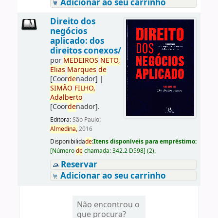
Adicionar ao seu carrinho
Direito dos
negócios
aplicado: dos
direitos conexos/
por
ME
DE
IROS
NETO,
Elias
Marques
de
[Coor
de
nador]
|
SIMÃO
FILHO,
Adalberto
[Coor
de
nador]
.
Editora:
São Paulo:
Almedina,
2016
Disponibilida
de
:
Itens disponíveis para empréstimo:
[
Número
de
chamada:
342.2 D598
]
(2).
Reservar
Adicionar ao seu carrinho
Não encontrou o
que procura?