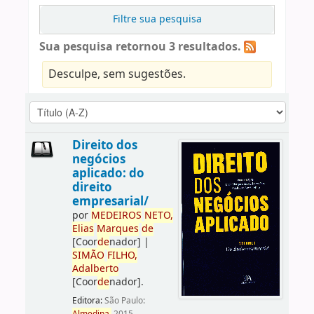
Filtre sua pesquisa
Sua pesquisa retornou 3 resultados.
Desculpe, sem sugestões.
Direito dos
negócios
aplicado: do
direito
empresarial/
por
ME
DE
IROS
NETO,
Elias
Marques
de
[Coor
de
nador]
|
SIMÃO
FILHO,
Adalberto
[Coor
de
nador]
.
Editora:
São Paulo: