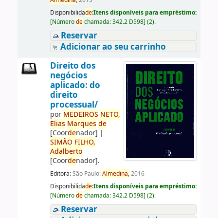
Almedina,
2015
Disponibilida
de
:
Itens disponíveis para empréstimo:
[
Número
de
chamada:
342.2 D598
]
(2).
Reservar
Adicionar ao seu carrinho
Direito dos
negócios
aplicado: do
direito
processual/
por
ME
DE
IROS
NETO,
Elias
Marques
de
[Coor
de
nador]
|
SIMÃO
FILHO,
Adalberto
[Coor
de
nador]
.
Editora:
São Paulo:
Almedina,
2016
Disponibilida
de
:
Itens disponíveis para empréstimo:
[
Número
de
chamada:
342.2 D598
]
(2).
Reservar