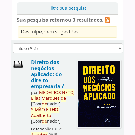
Filtre sua pesquisa
Sua pesquisa retornou 3 resultados.
Desculpe, sem sugestões.
Direito dos
negócios
aplicado: do
direito
empresarial/
por
ME
DE
IROS
NETO,
Elias
Marques
de
[Coor
de
nador]
|
SIMÃO
FILHO,
Adalberto
[Coor
de
nador]
.
Editora:
São Paulo: