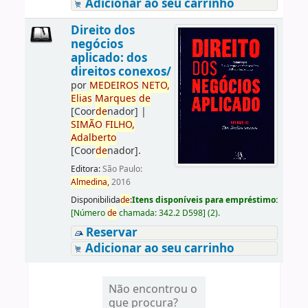
Adicionar ao seu carrinho
Direito dos
negócios
aplicado: dos
direitos conexos/
por
ME
DE
IROS
NETO,
Elias
Marques
de
[Coor
de
nador]
|
SIMÃO
FILHO,
Adalberto
[Coor
de
nador]
.
Editora:
São Paulo:
Almedina,
2016
Disponibilida
de
:
Itens disponíveis para empréstimo:
[
Número
de
chamada:
342.2 D598
]
(2).
Reservar
Adicionar ao seu carrinho
Não encontrou o
que procura?