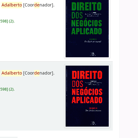
,
Adalberto
[Coor
de
nador]
.
D598
]
(2).
,
Adalberto
[Coor
de
nador]
.
D598
]
(2).