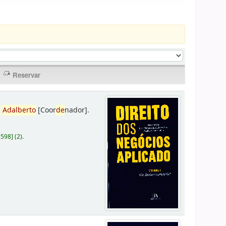
,
Adalberto
[Coor
de
nador]
.
D598
]
(2).