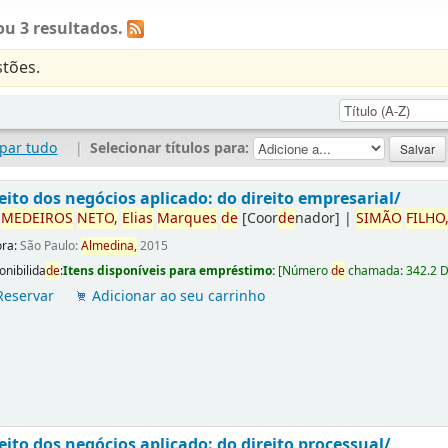
u 3 resultados.
tões.
par tudo
|
Selecionar títulos para:
eito dos negócios aplicado: do direito empresarial/
r
ME
DE
IROS
NETO,
Elias
Marques
de
[Coor
de
nador]
|
SIMÃO
FILHO
ora:
São Paulo:
Almedina,
2015
onibilida
de
:
Itens disponíveis para empréstimo:
[
Número
de
chamada:
342.2 
Reservar
Adicionar ao seu carrinho
eito dos negócios aplicado: do direito processual/