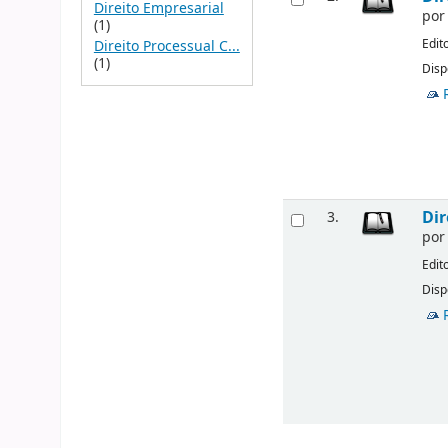
Direito Empresarial
po
(1)
Edit
Direito Processual C...
(1)
Disp
Dir
3.
po
Edit
Disp