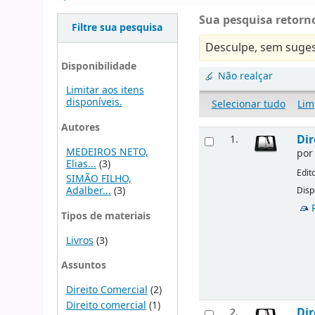
Sua pesquisa retorno
Filtre sua pesquisa
Desculpe, sem suges
Disponibilidade
Não realçar
Limitar aos itens
disponíveis.
Selecionar tudo
Lim
Autores
Dir
1.
MEDEIROS NETO,
po
Elias...
(3)
Edit
SIMÃO FILHO,
Adalber...
(3)
Disp
Tipos de materiais
Livros
(3)
Assuntos
Direito Comercial
(2)
Direito comercial
(1)
Dir
2.