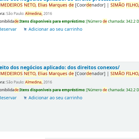
r
ME
DE
IROS
NETO,
Elias
Marques
de
[Coor
de
nador]
|
SIMÃO
FILHO
ora:
São Paulo:
Almedina,
2016
onibilida
de
:
Itens disponíveis para empréstimo:
[
Número
de
chamada:
342.2 
Reservar
Adicionar ao seu carrinho
eito dos negócios aplicado: dos direitos conexos/
r
ME
DE
IROS
NETO,
Elias
Marques
de
[Coor
de
nador]
|
SIMÃO
FILHO
ora:
São Paulo:
Almedina,
2016
onibilida
de
:
Itens disponíveis para empréstimo:
[
Número
de
chamada:
342.2 
Reservar
Adicionar ao seu carrinho