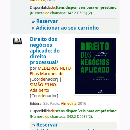
Almedina,
2015
Disponibilida
de
:
Itens disponíveis para empréstimo:
[
Número
de
chamada:
342.2 D598
]
(2).
Reservar
Adicionar ao seu carrinho
Direito dos
negócios
aplicado: do
direito
processual/
por
ME
DE
IROS
NETO,
Elias
Marques
de
[Coor
de
nador]
|
SIMÃO
FILHO,
Adalberto
[Coor
de
nador]
.
Editora:
São Paulo:
Almedina,
2016
Disponibilida
de
:
Itens disponíveis para empréstimo:
[
Número
de
chamada:
342.2 D598
]
(2).
Reservar