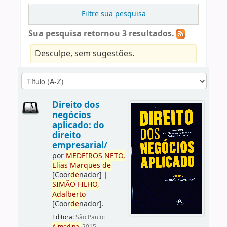
Filtre sua pesquisa
Sua pesquisa retornou 3 resultados.
Desculpe, sem sugestões.
Direito dos
negócios
aplicado: do
direito
empresarial/
por
ME
DE
IROS
NETO,
Elias
Marques
de
[Coor
de
nador]
|
SIMÃO
FILHO,
Adalberto
[Coor
de
nador]
.
Editora:
São Paulo: