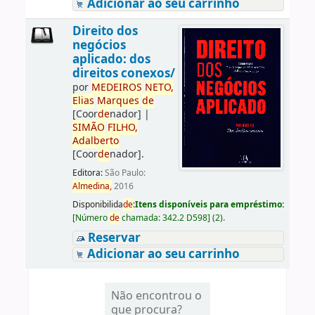
Adicionar ao seu carrinho
Direito dos
negócios
aplicado: dos
direitos conexos/
por
ME
DE
IROS
NETO,
Elias
Marques
de
[Coor
de
nador]
|
SIMÃO
FILHO,
Adalberto
[Coor
de
nador]
.
Editora:
São Paulo:
Almedina,
2016
Disponibilida
de
:
Itens disponíveis para empréstimo:
[
Número
de
chamada:
342.2 D598
]
(2).
Reservar
Adicionar ao seu carrinho
Não encontrou o
que procura?