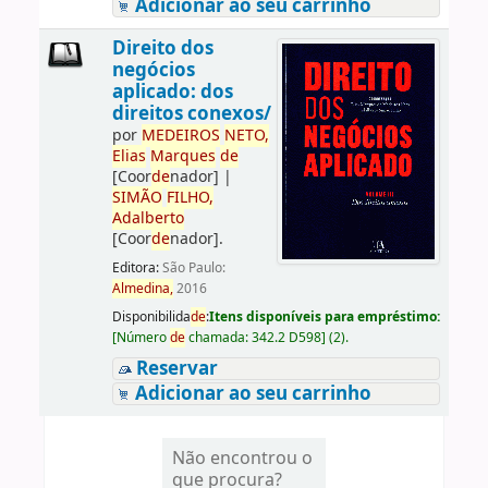
Adicionar ao seu carrinho
Direito dos
negócios
aplicado: dos
direitos conexos/
por
ME
DE
IROS
NETO,
Elias
Marques
de
[Coor
de
nador]
|
SIMÃO
FILHO,
Adalberto
[Coor
de
nador]
.
Editora:
São Paulo:
Almedina,
2016
Disponibilida
de
:
Itens disponíveis para empréstimo:
[
Número
de
chamada:
342.2 D598
]
(2).
Reservar
Adicionar ao seu carrinho
Não encontrou o
que procura?