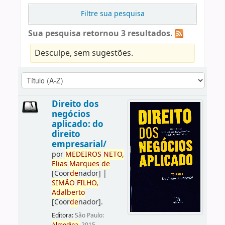
Filtre sua pesquisa
Sua pesquisa retornou 3 resultados.
Desculpe, sem sugestões.
Direito dos
negócios
aplicado: do
direito
empresarial/
por
ME
DE
IROS
NETO,
Elias
Marques
de
[Coor
de
nador]
|
SIMÃO
FILHO,
Adalberto
[Coor
de
nador]
.
Editora:
São Paulo: