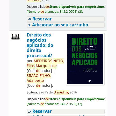
Almedina,
2015
Disponibilida
de
:
Itens disponíveis para empréstimo:
[
Número
de
chamada:
342.2 D598
]
(2).
Reservar
Adicionar ao seu carrinho
Direito dos
negócios
aplicado: do
direito
processual/
por
ME
DE
IROS
NETO,
Elias
Marques
de
[Coor
de
nador]
|
SIMÃO
FILHO,
Adalberto
[Coor
de
nador]
.
Editora:
São Paulo:
Almedina,
2016
Disponibilida
de
:
Itens disponíveis para empréstimo:
[
Número
de
chamada:
342.2 D598
]
(2).
Reservar