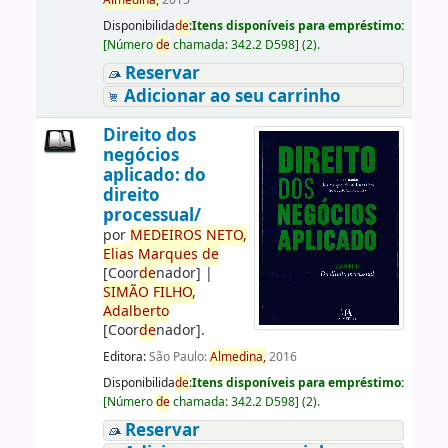
Almedina,
2015
Disponibilida
de
:
Itens disponíveis para empréstimo:
[
Número
de
chamada:
342.2 D598
]
(2).
Reservar
Adicionar ao seu carrinho
Direito dos
negócios
aplicado: do
direito
processual/
por
ME
DE
IROS
NETO,
Elias
Marques
de
[Coor
de
nador]
|
SIMÃO
FILHO,
Adalberto
[Coor
de
nador]
.
Editora:
São Paulo:
Almedina,
2016
Disponibilida
de
:
Itens disponíveis para empréstimo:
[
Número
de
chamada:
342.2 D598
]
(2).
Reservar