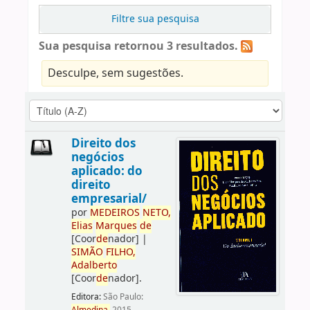
Filtre sua pesquisa
Sua pesquisa retornou 3 resultados.
Desculpe, sem sugestões.
Direito dos
negócios
aplicado: do
direito
empresarial/
por
ME
DE
IROS
NETO,
Elias
Marques
de
[Coor
de
nador]
|
SIMÃO
FILHO,
Adalberto
[Coor
de
nador]
.
Editora:
São Paulo: