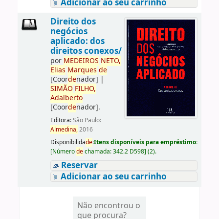
Adicionar ao seu carrinho
Direito dos
negócios
aplicado: dos
direitos conexos/
por
ME
DE
IROS
NETO,
Elias
Marques
de
[Coor
de
nador]
|
SIMÃO
FILHO,
Adalberto
[Coor
de
nador]
.
Editora:
São Paulo:
Almedina,
2016
Disponibilida
de
:
Itens disponíveis para empréstimo:
[
Número
de
chamada:
342.2 D598
]
(2).
Reservar
Adicionar ao seu carrinho
Não encontrou o
que procura?