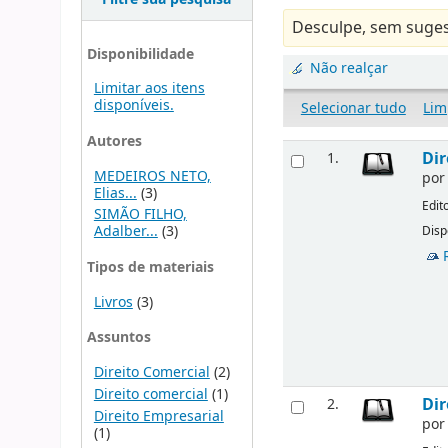
Desculpe, sem suges
Disponibilidade
Não realçar
Limitar aos itens
disponíveis.
Selecionar tudo
Lim
Autores
Dir
1.
MEDEIROS NETO,
po
Elias...
(3)
Edit
SIMÃO FILHO,
Adalber...
(3)
Disp
Tipos de materiais
Livros
(3)
Assuntos
Direito Comercial
(2)
Direito comercial
(1)
Dir
2.
Direito Empresarial
po
(1)