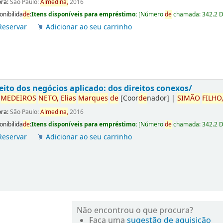
ora:
São Paulo:
Almedina,
2016
onibilida
de
:
Itens disponíveis para empréstimo:
[
Número
de
chamada:
342.2 
Reservar
Adicionar ao seu carrinho
eito dos negócios aplicado: dos direitos conexos/
r
ME
DE
IROS
NETO,
Elias
Marques
de
[Coor
de
nador]
|
SIMÃO
FILHO
ora:
São Paulo:
Almedina,
2016
onibilida
de
:
Itens disponíveis para empréstimo:
[
Número
de
chamada:
342.2 
Reservar
Adicionar ao seu carrinho
Não encontrou o que procura?
Faça uma
sugestão de aquisição