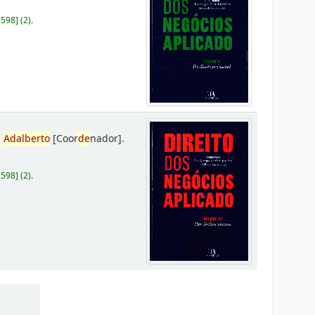
D598
]
(2).
,
Adalberto
[Coor
de
nador]
.
D598
]
(2).