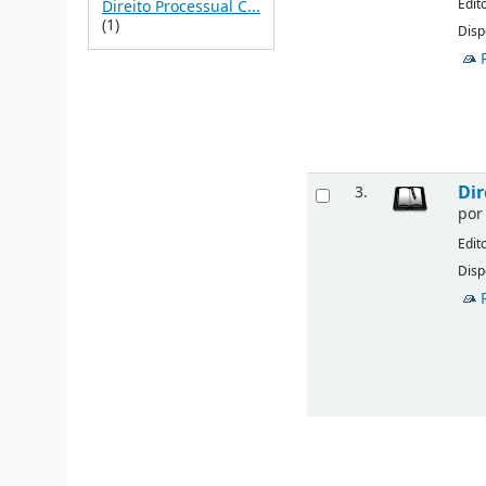
Edit
Direito Processual C...
(1)
Disp
Dir
3.
po
Edit
Disp