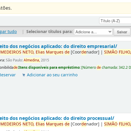
tões.
par tudo
|
Selecionar títulos para:
eito dos negócios aplicado: do direito empresarial/
r
ME
DE
IROS
NETO,
Elias
Marques
de
[Coor
de
nador]
|
SIMÃO
FILHO
ora:
São Paulo:
Almedina,
2015
onibilida
de
:
Itens disponíveis para empréstimo:
[
Número
de
chamada:
342.2 
Reservar
Adicionar ao seu carrinho
eito dos negócios aplicado: do direito processual/
r
ME
DE
IROS
NETO,
Elias
Marques
de
[Coor
de
nador]
|
SIMÃO
FILHO