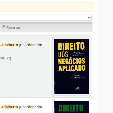
,
Adalberto
[Coor
de
nador]
.
D598
]
(2).
,
Adalberto
[Coor
de
nador]
.