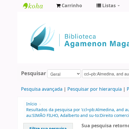
Carrinho
Listas
Biblioteca
Agamenon
Magalhães
Pesquisar
Pesquisa avançada
Pesquisar por hierarquia
P
Início
›
Resultados da pesquisa por 'ccl=pb:Almedina, and a
au:SIMÃO FILHO, Adalberto and su-to:Direito comerci
Sua pesquisa retorno
Filtre sua pesquisa