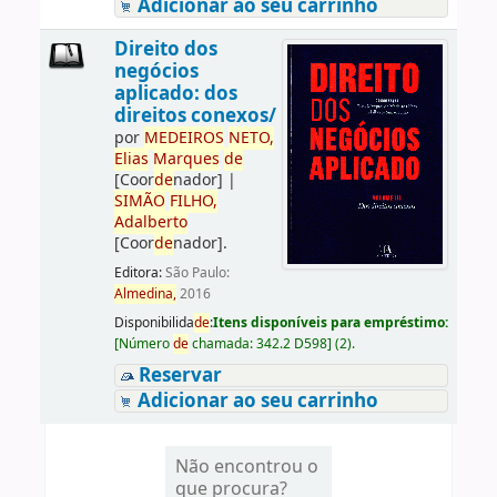
Adicionar ao seu carrinho
Direito dos
negócios
aplicado: dos
direitos conexos/
por
ME
DE
IROS
NETO,
Elias
Marques
de
[Coor
de
nador]
|
SIMÃO
FILHO,
Adalberto
[Coor
de
nador]
.
Editora:
São Paulo:
Almedina,
2016
Disponibilida
de
:
Itens disponíveis para empréstimo:
[
Número
de
chamada:
342.2 D598
]
(2).
Reservar
Adicionar ao seu carrinho
Não encontrou o
que procura?