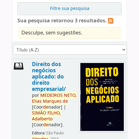
Filtre sua pesquisa
Sua pesquisa retornou 3 resultados.
Desculpe, sem sugestões.
Direito dos
negócios
aplicado: do
direito
empresarial/
por
ME
DE
IROS
NETO,
Elias
Marques
de
[Coor
de
nador]
|
SIMÃO
FILHO,
Adalberto
[Coor
de
nador]
.
Editora:
São Paulo: