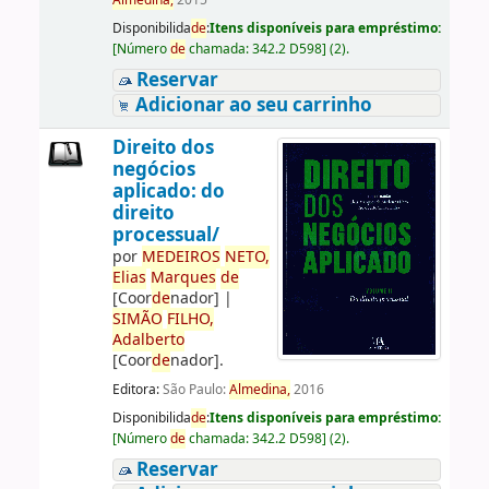
Almedina,
2015
Disponibilida
de
:
Itens disponíveis para empréstimo:
[
Número
de
chamada:
342.2 D598
]
(2).
Reservar
Adicionar ao seu carrinho
Direito dos
negócios
aplicado: do
direito
processual/
por
ME
DE
IROS
NETO,
Elias
Marques
de
[Coor
de
nador]
|
SIMÃO
FILHO,
Adalberto
[Coor
de
nador]
.
Editora:
São Paulo:
Almedina,
2016
Disponibilida
de
:
Itens disponíveis para empréstimo:
[
Número
de
chamada:
342.2 D598
]
(2).
Reservar