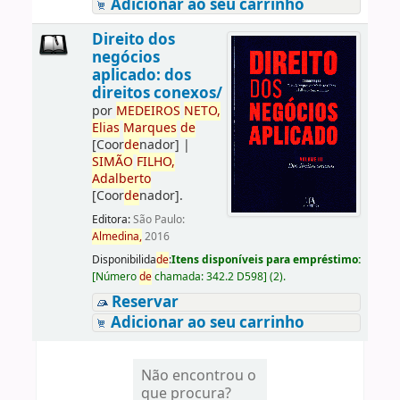
Adicionar ao seu carrinho
Direito dos
negócios
aplicado: dos
direitos conexos/
por
ME
DE
IROS
NETO,
Elias
Marques
de
[Coor
de
nador]
|
SIMÃO
FILHO,
Adalberto
[Coor
de
nador]
.
Editora:
São Paulo:
Almedina,
2016
Disponibilida
de
:
Itens disponíveis para empréstimo:
[
Número
de
chamada:
342.2 D598
]
(2).
Reservar
Adicionar ao seu carrinho
Não encontrou o
que procura?