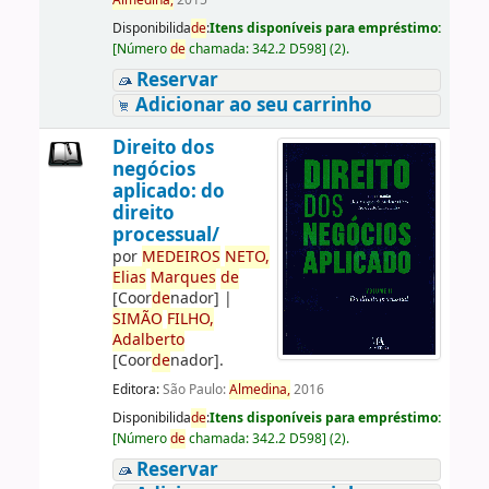
Almedina,
2015
Disponibilida
de
:
Itens disponíveis para empréstimo:
[
Número
de
chamada:
342.2 D598
]
(2).
Reservar
Adicionar ao seu carrinho
Direito dos
negócios
aplicado: do
direito
processual/
por
ME
DE
IROS
NETO,
Elias
Marques
de
[Coor
de
nador]
|
SIMÃO
FILHO,
Adalberto
[Coor
de
nador]
.
Editora:
São Paulo:
Almedina,
2016
Disponibilida
de
:
Itens disponíveis para empréstimo:
[
Número
de
chamada:
342.2 D598
]
(2).
Reservar