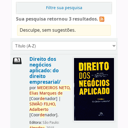
Filtre sua pesquisa
Sua pesquisa retornou 3 resultados.
Desculpe, sem sugestões.
Direito dos
negócios
aplicado: do
direito
empresarial/
por
ME
DE
IROS
NETO,
Elias
Marques
de
[Coor
de
nador]
|
SIMÃO
FILHO,
Adalberto
[Coor
de
nador]
.
Editora:
São Paulo: