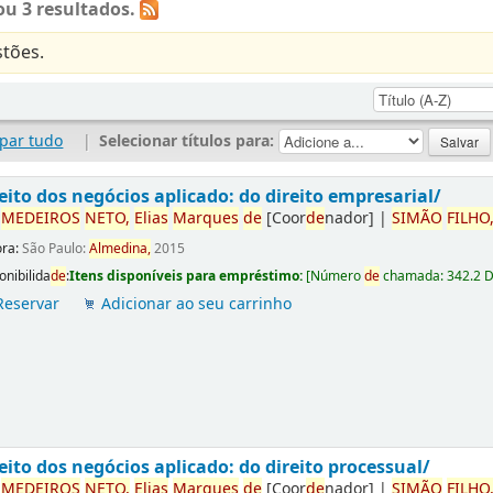
u 3 resultados.
tões.
par tudo
|
Selecionar títulos para:
eito dos negócios aplicado: do direito empresarial/
r
ME
DE
IROS
NETO,
Elias
Marques
de
[Coor
de
nador]
|
SIMÃO
FILHO
ora:
São Paulo:
Almedina,
2015
onibilida
de
:
Itens disponíveis para empréstimo:
[
Número
de
chamada:
342.2 
Reservar
Adicionar ao seu carrinho
eito dos negócios aplicado: do direito processual/
r
ME
DE
IROS
NETO,
Elias
Marques
de
[Coor
de
nador]
|
SIMÃO
FILHO