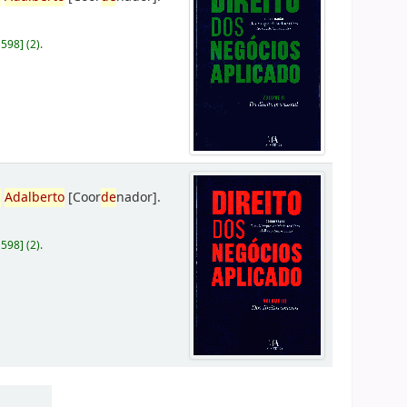
D598
]
(2).
,
Adalberto
[Coor
de
nador]
.
D598
]
(2).