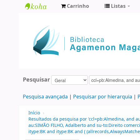
Carrinho
Listas
Biblioteca
Agamenon
Magalhães
Pesquisar
Pesquisa avançada
Pesquisar por hierarquia
P
Início
›
Resultados da pesquisa por 'ccl=pb:Almedina, and a
au:SIMÃO FILHO, Adalberto and su-to:Direito comerci
itype:BK and itype:BK and ( (allrecords,AlwaysMatches