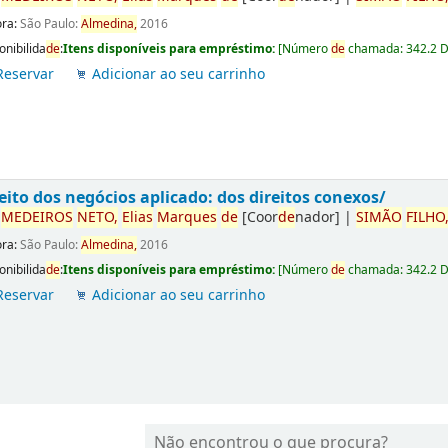
ora:
São Paulo:
Almedina,
2016
onibilida
de
:
Itens disponíveis para empréstimo:
[
Número
de
chamada:
342.2 
Reservar
Adicionar ao seu carrinho
eito dos negócios aplicado: dos direitos conexos/
r
ME
DE
IROS
NETO,
Elias
Marques
de
[Coor
de
nador]
|
SIMÃO
FILHO
ora:
São Paulo:
Almedina,
2016
onibilida
de
:
Itens disponíveis para empréstimo:
[
Número
de
chamada:
342.2 
Reservar
Adicionar ao seu carrinho
Não encontrou o que procura?