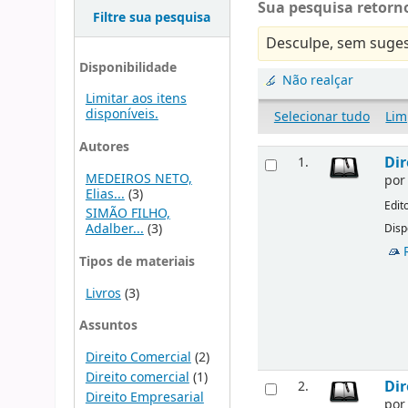
Sua pesquisa retorno
Filtre sua pesquisa
Desculpe, sem suges
Disponibilidade
Não realçar
Limitar aos itens
disponíveis.
Selecionar tudo
Lim
Autores
Dir
1.
MEDEIROS NETO,
po
Elias...
(3)
Edit
SIMÃO FILHO,
Adalber...
(3)
Disp
Tipos de materiais
Livros
(3)
Assuntos
Direito Comercial
(2)
Direito comercial
(1)
Dir
2.
Direito Empresarial
po