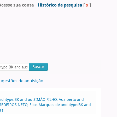
Acesse sua conta
Histórico de pesquisa
[
x
]
Buscar
ugestões de aquisição
and itype:BK and au:SIMÃO FILHO, Adalberto and
u:MEDEIROS NETO, Elias Marques de and itype:BK and
 )'