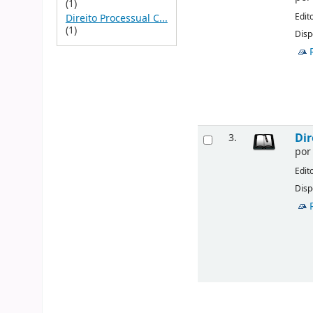
(1)
Edit
Direito Processual C...
(1)
Disp
Dir
3.
po
Edit
Disp