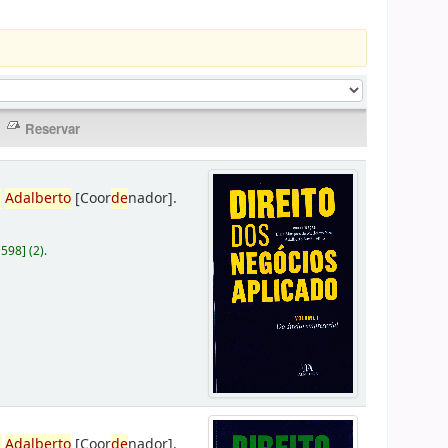
,
Adalberto
[Coor
de
nador]
.
D598
]
(2).
,
Adalberto
[Coor
de
nador]
.