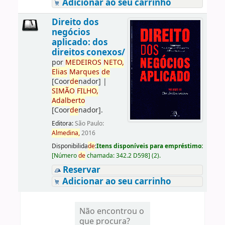
Adicionar ao seu carrinho
Direito dos
negócios
aplicado: dos
direitos conexos/
por
ME
DE
IROS
NETO,
Elias
Marques
de
[Coor
de
nador]
|
SIMÃO
FILHO,
Adalberto
[Coor
de
nador]
.
Editora:
São Paulo:
Almedina,
2016
Disponibilida
de
:
Itens disponíveis para empréstimo:
[
Número
de
chamada:
342.2 D598
]
(2).
Reservar
Adicionar ao seu carrinho
Não encontrou o
que procura?