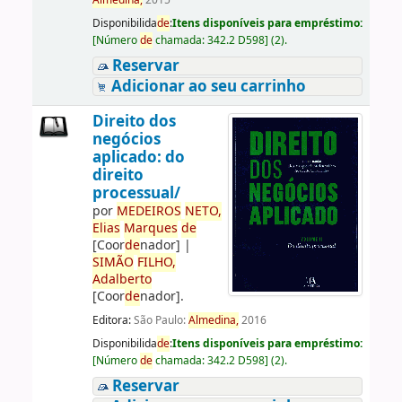
Almedina,
2015
Disponibilida
de
:
Itens disponíveis para empréstimo:
[
Número
de
chamada:
342.2 D598
]
(2).
Reservar
Adicionar ao seu carrinho
Direito dos
negócios
aplicado: do
direito
processual/
por
ME
DE
IROS
NETO,
Elias
Marques
de
[Coor
de
nador]
|
SIMÃO
FILHO,
Adalberto
[Coor
de
nador]
.
Editora:
São Paulo:
Almedina,
2016
Disponibilida
de
:
Itens disponíveis para empréstimo:
[
Número
de
chamada:
342.2 D598
]
(2).
Reservar