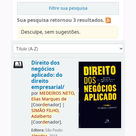
Filtre sua pesquisa
Sua pesquisa retornou 3 resultados.
Desculpe, sem sugestões.
Direito dos
negócios
aplicado: do
direito
empresarial/
por
ME
DE
IROS
NETO,
Elias
Marques
de
[Coor
de
nador]
|
SIMÃO
FILHO,
Adalberto
[Coor
de
nador]
.
Editora:
São Paulo: