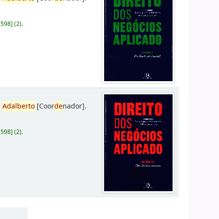
D598
]
(2).
,
Adalberto
[Coor
de
nador]
.
D598
]
(2).