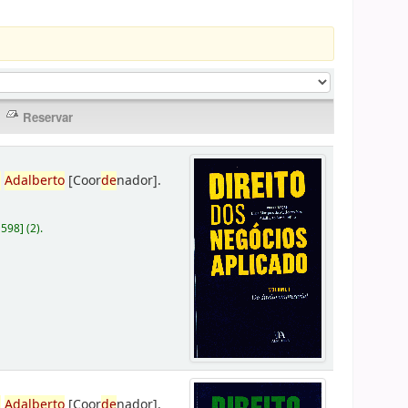
,
Adalberto
[Coor
de
nador]
.
D598
]
(2).
,
Adalberto
[Coor
de
nador]
.