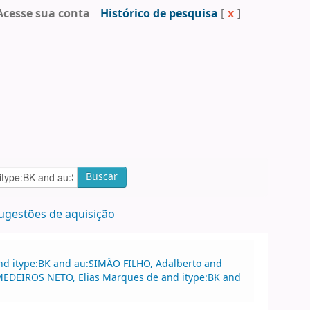
Acesse sua conta
Histórico de pesquisa
[
x
]
Buscar
ugestões de aquisição
and itype:BK and au:SIMÃO FILHO, Adalberto and
u:MEDEIROS NETO, Elias Marques de and itype:BK and