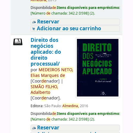
Almedina,
2015
Disponibilida
de
:
Itens disponíveis para empréstimo:
[
Número
de
chamada:
342.2 D598
]
(2).
Reservar
Adicionar ao seu carrinho
Direito dos
negócios
aplicado: do
direito
processual/
por
ME
DE
IROS
NETO,
Elias
Marques
de
[Coor
de
nador]
|
SIMÃO
FILHO,
Adalberto
[Coor
de
nador]
.
Editora:
São Paulo:
Almedina,
2016
Disponibilida
de
:
Itens disponíveis para empréstimo:
[
Número
de
chamada:
342.2 D598
]
(2).
Reservar