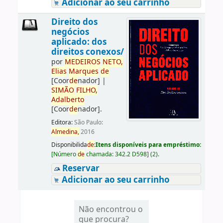
Adicionar ao seu carrinho
Direito dos
negócios
aplicado: dos
direitos conexos/
por
ME
DE
IROS
NETO,
Elias
Marques
de
[Coor
de
nador]
|
SIMÃO
FILHO,
Adalberto
[Coor
de
nador]
.
Editora:
São Paulo:
Almedina,
2016
Disponibilida
de
:
Itens disponíveis para empréstimo:
[
Número
de
chamada:
342.2 D598
]
(2).
Reservar
Adicionar ao seu carrinho
Não encontrou o
que procura?