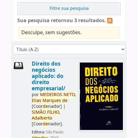
Filtre sua pesquisa
Sua pesquisa retornou 3 resultados.
Desculpe, sem sugestões.
Direito dos
negócios
aplicado: do
direito
empresarial/
por
ME
DE
IROS
NETO,
Elias
Marques
de
[Coor
de
nador]
|
SIMÃO
FILHO,
Adalberto
[Coor
de
nador]
.
Editora:
São Paulo: