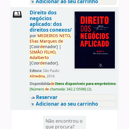
Adicionar ao seu carrinho
Direito dos
negócios
aplicado: dos
direitos conexos/
por
ME
DE
IROS
NETO,
Elias
Marques
de
[Coor
de
nador]
|
SIMÃO
FILHO,
Adalberto
[Coor
de
nador]
.
Editora:
São Paulo:
Almedina,
2016
Disponibilida
de
:
Itens disponíveis para empréstimo:
[
Número
de
chamada:
342.2 D598
]
(2).
Reservar
Adicionar ao seu carrinho
Não encontrou o
que procura?