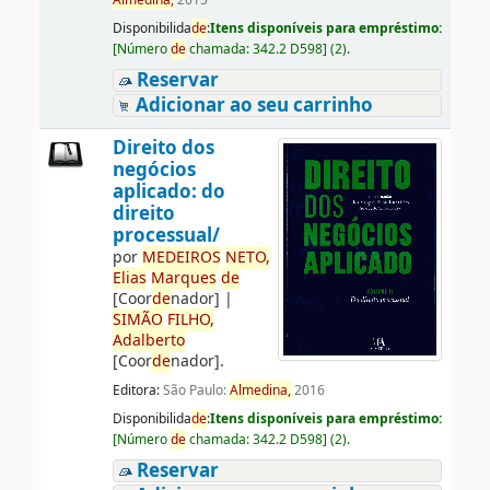
Almedina,
2015
Disponibilida
de
:
Itens disponíveis para empréstimo:
[
Número
de
chamada:
342.2 D598
]
(2).
Reservar
Adicionar ao seu carrinho
Direito dos
negócios
aplicado: do
direito
processual/
por
ME
DE
IROS
NETO,
Elias
Marques
de
[Coor
de
nador]
|
SIMÃO
FILHO,
Adalberto
[Coor
de
nador]
.
Editora:
São Paulo:
Almedina,
2016
Disponibilida
de
:
Itens disponíveis para empréstimo:
[
Número
de
chamada:
342.2 D598
]
(2).
Reservar