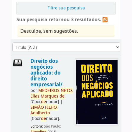
Filtre sua pesquisa
Sua pesquisa retornou 3 resultados.
Desculpe, sem sugestões.
Direito dos
negócios
aplicado: do
direito
empresarial/
por
ME
DE
IROS
NETO,
Elias
Marques
de
[Coor
de
nador]
|
SIMÃO
FILHO,
Adalberto
[Coor
de
nador]
.
Editora:
São Paulo: