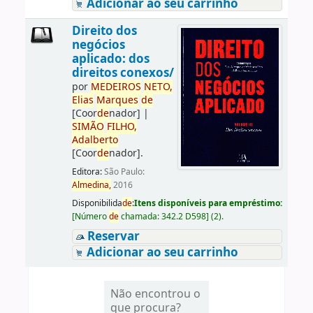
Adicionar ao seu carrinho
Direito dos
negócios
aplicado: dos
direitos conexos/
por
ME
DE
IROS
NETO,
Elias
Marques
de
[Coor
de
nador]
|
SIMÃO
FILHO,
Adalberto
[Coor
de
nador]
.
Editora:
São Paulo:
Almedina,
2016
Disponibilida
de
:
Itens disponíveis para empréstimo:
[
Número
de
chamada:
342.2 D598
]
(2).
Reservar
Adicionar ao seu carrinho
Não encontrou o
que procura?