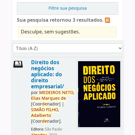
Filtre sua pesquisa
Sua pesquisa retornou 3 resultados.
Desculpe, sem sugestões.
Direito dos
negócios
aplicado: do
direito
empresarial/
por
ME
DE
IROS
NETO,
Elias
Marques
de
[Coor
de
nador]
|
SIMÃO
FILHO,
Adalberto
[Coor
de
nador]
.
Editora:
São Paulo: