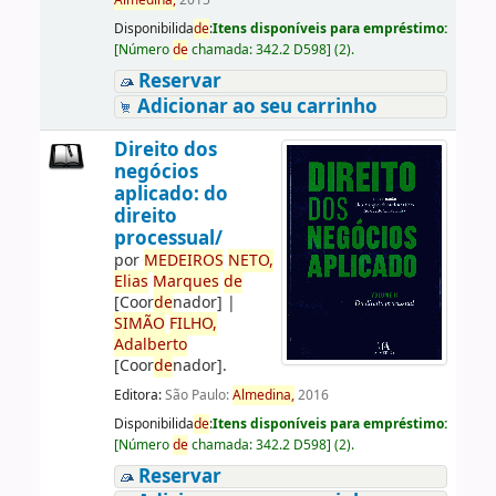
Almedina,
2015
Disponibilida
de
:
Itens disponíveis para empréstimo:
[
Número
de
chamada:
342.2 D598
]
(2).
Reservar
Adicionar ao seu carrinho
Direito dos
negócios
aplicado: do
direito
processual/
por
ME
DE
IROS
NETO,
Elias
Marques
de
[Coor
de
nador]
|
SIMÃO
FILHO,
Adalberto
[Coor
de
nador]
.
Editora:
São Paulo:
Almedina,
2016
Disponibilida
de
:
Itens disponíveis para empréstimo:
[
Número
de
chamada:
342.2 D598
]
(2).
Reservar