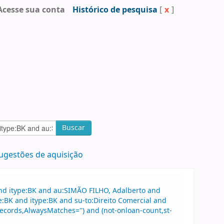
Acesse sua conta
Histórico de pesquisa
[
x
]
Buscar
ugestões de aquisição
and itype:BK and au:SIMÃO FILHO, Adalberto and
e:BK and itype:BK and su-to:Direito Comercial and
cords,AlwaysMatches='') and (not-onloan-count,st-