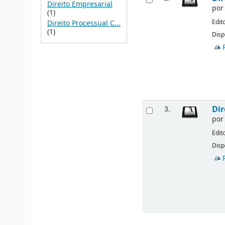
Direito Empresarial
po
(1)
Edit
Direito Processual C...
(1)
Disp
Dir
3.
po
Edit
Disp