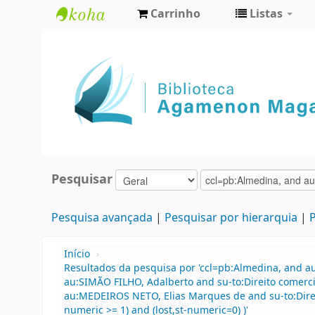
Carrinho
Listas
Biblioteca
Agamenon
Magalhães
Pesquisar
Pesquisa avançada
Pesquisar por hierarquia
P
Início
›
Resultados da pesquisa por 'ccl=pb:Almedina, and a
au:SIMÃO FILHO, Adalberto and su-to:Direito comercia
au:MEDEIROS NETO, Elias Marques de and su-to:Direi
numeric >= 1) and (lost,st-numeric=0) )'