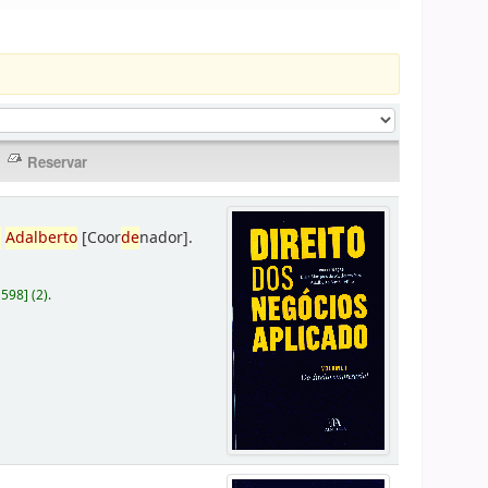
,
Adalberto
[Coor
de
nador]
.
D598
]
(2).