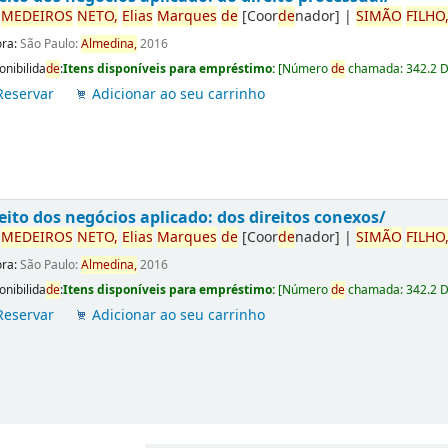
r
ME
DE
IROS
NETO,
Elias
Marques
de
[Coor
de
nador]
|
SIMÃO
FILHO
ora:
São Paulo:
Almedina,
2016
onibilida
de
:
Itens disponíveis para empréstimo:
[
Número
de
chamada:
342.2 
Reservar
Adicionar ao seu carrinho
eito dos negócios aplicado: dos direitos conexos/
r
ME
DE
IROS
NETO,
Elias
Marques
de
[Coor
de
nador]
|
SIMÃO
FILHO
ora:
São Paulo:
Almedina,
2016
onibilida
de
:
Itens disponíveis para empréstimo:
[
Número
de
chamada:
342.2 
Reservar
Adicionar ao seu carrinho