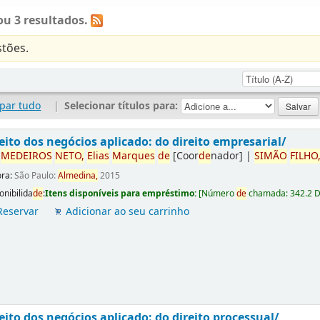
u 3 resultados.
tões.
par tudo
|
Selecionar títulos para:
eito dos negócios aplicado: do direito empresarial/
r
ME
DE
IROS
NETO,
Elias
Marques
de
[Coor
de
nador]
|
SIMÃO
FILHO
ora:
São Paulo:
Almedina,
2015
onibilida
de
:
Itens disponíveis para empréstimo:
[
Número
de
chamada:
342.2 
Reservar
Adicionar ao seu carrinho
eito dos negócios aplicado: do direito processual/