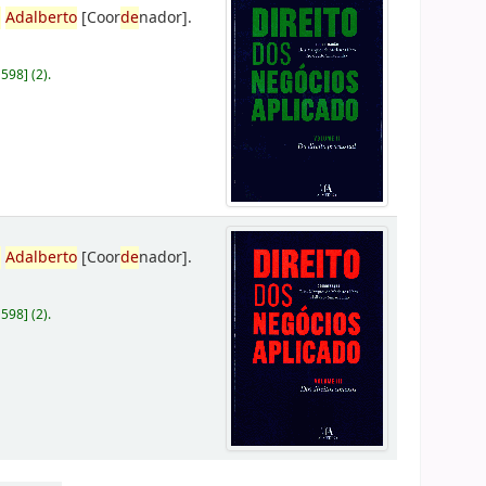
,
Adalberto
[Coor
de
nador]
.
D598
]
(2).
,
Adalberto
[Coor
de
nador]
.
D598
]
(2).