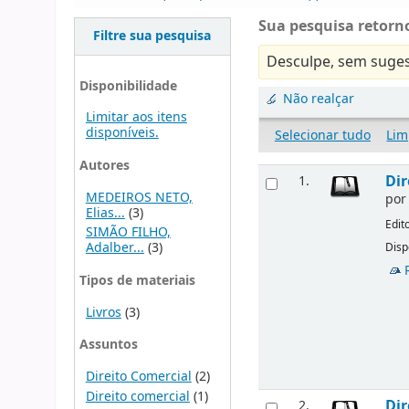
Sua pesquisa retorno
Filtre sua pesquisa
Desculpe, sem suges
Disponibilidade
Não realçar
Limitar aos itens
disponíveis.
Selecionar tudo
Lim
Autores
Dir
1.
MEDEIROS NETO,
po
Elias...
(3)
Edit
SIMÃO FILHO,
Adalber...
(3)
Disp
Tipos de materiais
Livros
(3)
Assuntos
Direito Comercial
(2)
Direito comercial
(1)
Dir
2.