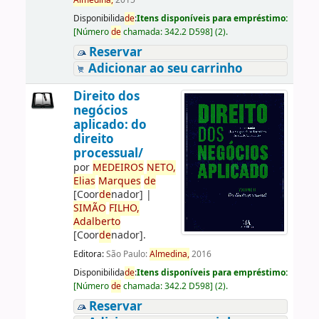
Almedina,
2015
Disponibilida
de
:
Itens disponíveis para empréstimo:
[
Número
de
chamada:
342.2 D598
]
(2).
Reservar
Adicionar ao seu carrinho
Direito dos
negócios
aplicado: do
direito
processual/
por
ME
DE
IROS
NETO,
Elias
Marques
de
[Coor
de
nador]
|
SIMÃO
FILHO,
Adalberto
[Coor
de
nador]
.
Editora:
São Paulo:
Almedina,
2016
Disponibilida
de
:
Itens disponíveis para empréstimo:
[
Número
de
chamada:
342.2 D598
]
(2).
Reservar