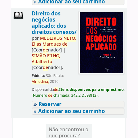
Adicionar ao seu carrinho
Direito dos
negócios
aplicado: dos
direitos conexos/
por
ME
DE
IROS
NETO,
Elias
Marques
de
[Coor
de
nador]
|
SIMÃO
FILHO,
Adalberto
[Coor
de
nador]
.
Editora:
São Paulo:
Almedina,
2016
Disponibilida
de
:
Itens disponíveis para empréstimo:
[
Número
de
chamada:
342.2 D598
]
(2).
Reservar
Adicionar ao seu carrinho
Não encontrou o
que procura?