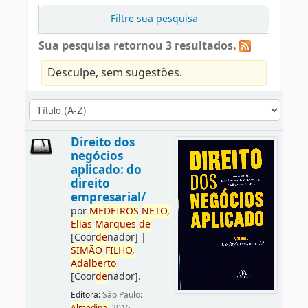
Filtre sua pesquisa
Sua pesquisa retornou 3 resultados.
Desculpe, sem sugestões.
Direito dos
negócios
aplicado: do
direito
empresarial/
por
ME
DE
IROS
NETO,
Elias
Marques
de
[Coor
de
nador]
|
SIMÃO
FILHO,
Adalberto
[Coor
de
nador]
.
Editora:
São Paulo: