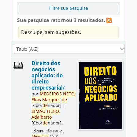
Filtre sua pesquisa
Sua pesquisa retornou 3 resultados.
Desculpe, sem sugestões.
Direito dos
negócios
aplicado: do
direito
empresarial/
por
ME
DE
IROS
NETO,
Elias
Marques
de
[Coor
de
nador]
|
SIMÃO
FILHO,
Adalberto
[Coor
de
nador]
.
Editora:
São Paulo: