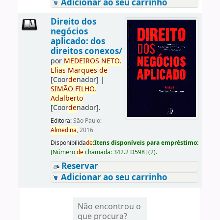
Adicionar ao seu carrinho
Direito dos
negócios
aplicado: dos
direitos conexos/
por
ME
DE
IROS
NETO,
Elias
Marques
de
[Coor
de
nador]
|
SIMÃO
FILHO,
Adalberto
[Coor
de
nador]
.
Editora:
São Paulo:
Almedina,
2016
Disponibilida
de
:
Itens disponíveis para empréstimo:
[
Número
de
chamada:
342.2 D598
]
(2).
Reservar
Adicionar ao seu carrinho
Não encontrou o
que procura?