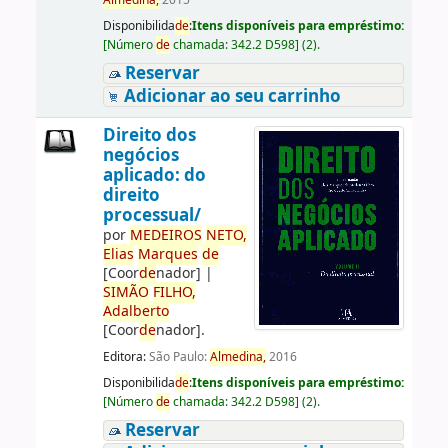
Almedina,
2015
Disponibilida
de
:
Itens disponíveis para empréstimo:
[
Número
de
chamada:
342.2 D598
]
(2).
Reservar
Adicionar ao seu carrinho
Direito dos
negócios
aplicado: do
direito
processual/
por
ME
DE
IROS
NETO,
Elias
Marques
de
[Coor
de
nador]
|
SIMÃO
FILHO,
Adalberto
[Coor
de
nador]
.
Editora:
São Paulo:
Almedina,
2016
Disponibilida
de
:
Itens disponíveis para empréstimo:
[
Número
de
chamada:
342.2 D598
]
(2).
Reservar