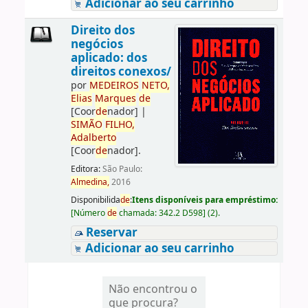
Adicionar ao seu carrinho
Direito dos
negócios
aplicado: dos
direitos conexos/
por
ME
DE
IROS
NETO,
Elias
Marques
de
[Coor
de
nador]
|
SIMÃO
FILHO,
Adalberto
[Coor
de
nador]
.
Editora:
São Paulo:
Almedina,
2016
Disponibilida
de
:
Itens disponíveis para empréstimo:
[
Número
de
chamada:
342.2 D598
]
(2).
Reservar
Adicionar ao seu carrinho
Não encontrou o
que procura?