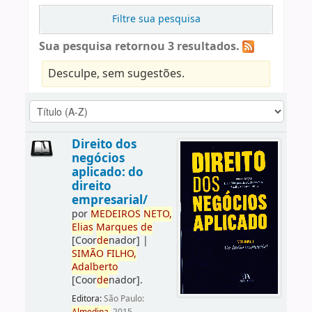
Filtre sua pesquisa
Sua pesquisa retornou 3 resultados.
Desculpe, sem sugestões.
Direito dos
negócios
aplicado: do
direito
empresarial/
por
ME
DE
IROS
NETO,
Elias
Marques
de
[Coor
de
nador]
|
SIMÃO
FILHO,
Adalberto
[Coor
de
nador]
.
Editora:
São Paulo: