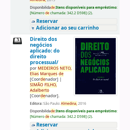
Almedina,
2015
Disponibilida
de
:
Itens disponíveis para empréstimo:
[
Número
de
chamada:
342.2 D598
]
(2).
Reservar
Adicionar ao seu carrinho
Direito dos
negócios
aplicado: do
direito
processual/
por
ME
DE
IROS
NETO,
Elias
Marques
de
[Coor
de
nador]
|
SIMÃO
FILHO,
Adalberto
[Coor
de
nador]
.
Editora:
São Paulo:
Almedina,
2016
Disponibilida
de
:
Itens disponíveis para empréstimo:
[
Número
de
chamada:
342.2 D598
]
(2).
Reservar