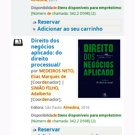
Almedina,
2015
Disponibilida
de
:
Itens disponíveis para empréstimo:
[
Número
de
chamada:
342.2 D598
]
(2).
Reservar
Adicionar ao seu carrinho
Direito dos
negócios
aplicado: do
direito
processual/
por
ME
DE
IROS
NETO,
Elias
Marques
de
[Coor
de
nador]
|
SIMÃO
FILHO,
Adalberto
[Coor
de
nador]
.
Editora:
São Paulo:
Almedina,
2016
Disponibilida
de
:
Itens disponíveis para empréstimo:
[
Número
de
chamada:
342.2 D598
]
(2).
Reservar