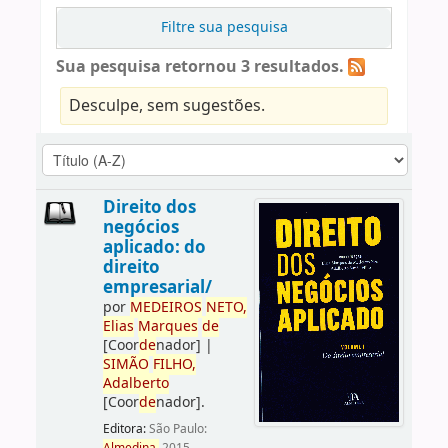
Filtre sua pesquisa
Sua pesquisa retornou 3 resultados.
Desculpe, sem sugestões.
Direito dos
negócios
aplicado: do
direito
empresarial/
por
ME
DE
IROS
NETO,
Elias
Marques
de
[Coor
de
nador]
|
SIMÃO
FILHO,
Adalberto
[Coor
de
nador]
.
Editora:
São Paulo: