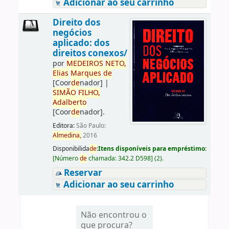
Adicionar ao seu carrinho
Direito dos
negócios
aplicado: dos
direitos conexos/
por
ME
DE
IROS
NETO,
Elias
Marques
de
[Coor
de
nador]
|
SIMÃO
FILHO,
Adalberto
[Coor
de
nador]
.
Editora:
São Paulo:
Almedina,
2016
Disponibilida
de
:
Itens disponíveis para empréstimo:
[
Número
de
chamada:
342.2 D598
]
(2).
Reservar
Adicionar ao seu carrinho
Não encontrou o
que procura?