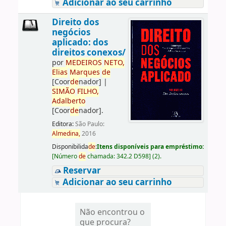
Adicionar ao seu carrinho
Direito dos
negócios
aplicado: dos
direitos conexos/
por
ME
DE
IROS
NETO,
Elias
Marques
de
[Coor
de
nador]
|
SIMÃO
FILHO,
Adalberto
[Coor
de
nador]
.
Editora:
São Paulo:
Almedina,
2016
Disponibilida
de
:
Itens disponíveis para empréstimo:
[
Número
de
chamada:
342.2 D598
]
(2).
Reservar
Adicionar ao seu carrinho
Não encontrou o
que procura?