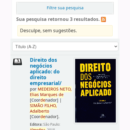
Filtre sua pesquisa
Sua pesquisa retornou 3 resultados.
Desculpe, sem sugestões.
Direito dos
negócios
aplicado: do
direito
empresarial/
por
ME
DE
IROS
NETO,
Elias
Marques
de
[Coor
de
nador]
|
SIMÃO
FILHO,
Adalberto
[Coor
de
nador]
.
Editora:
São Paulo: