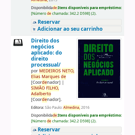
Almedina,
2015
Disponibilida
de
:
Itens disponíveis para empréstimo:
[
Número
de
chamada:
342.2 D598
]
(2).
Reservar
Adicionar ao seu carrinho
Direito dos
negócios
aplicado: do
direito
processual/
por
ME
DE
IROS
NETO,
Elias
Marques
de
[Coor
de
nador]
|
SIMÃO
FILHO,
Adalberto
[Coor
de
nador]
.
Editora:
São Paulo:
Almedina,
2016
Disponibilida
de
:
Itens disponíveis para empréstimo:
[
Número
de
chamada:
342.2 D598
]
(2).
Reservar