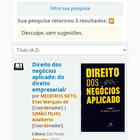
Filtre sua pesquisa
Sua pesquisa retornou 3 resultados.
Desculpe, sem sugestões.
Direito dos
negócios
aplicado: do
direito
empresarial/
por
ME
DE
IROS
NETO,
Elias
Marques
de
[Coor
de
nador]
|
SIMÃO
FILHO,
Adalberto
[Coor
de
nador]
.
Editora:
São Paulo: