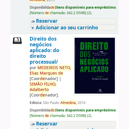
Almedina,
2015
Disponibilida
de
:
Itens disponíveis para empréstimo:
[
Número
de
chamada:
342.2 D598
]
(2).
Reservar
Adicionar ao seu carrinho
Direito dos
negócios
aplicado: do
direito
processual/
por
ME
DE
IROS
NETO,
Elias
Marques
de
[Coor
de
nador]
|
SIMÃO
FILHO,
Adalberto
[Coor
de
nador]
.
Editora:
São Paulo:
Almedina,
2016
Disponibilida
de
:
Itens disponíveis para empréstimo:
[
Número
de
chamada:
342.2 D598
]
(2).
Reservar