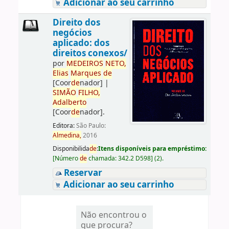
Adicionar ao seu carrinho
Direito dos
negócios
aplicado: dos
direitos conexos/
por
ME
DE
IROS
NETO,
Elias
Marques
de
[Coor
de
nador]
|
SIMÃO
FILHO,
Adalberto
[Coor
de
nador]
.
Editora:
São Paulo:
Almedina,
2016
Disponibilida
de
:
Itens disponíveis para empréstimo:
[
Número
de
chamada:
342.2 D598
]
(2).
Reservar
Adicionar ao seu carrinho
Não encontrou o
que procura?