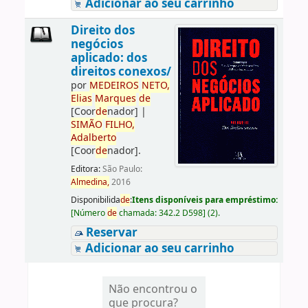
Adicionar ao seu carrinho
Direito dos
negócios
aplicado: dos
direitos conexos/
por
ME
DE
IROS
NETO,
Elias
Marques
de
[Coor
de
nador]
|
SIMÃO
FILHO,
Adalberto
[Coor
de
nador]
.
Editora:
São Paulo:
Almedina,
2016
Disponibilida
de
:
Itens disponíveis para empréstimo:
[
Número
de
chamada:
342.2 D598
]
(2).
Reservar
Adicionar ao seu carrinho
Não encontrou o
que procura?