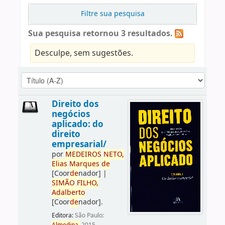
Filtre sua pesquisa
Sua pesquisa retornou 3 resultados.
Desculpe, sem sugestões.
Direito dos
negócios
aplicado: do
direito
empresarial/
por
ME
DE
IROS
NETO,
Elias
Marques
de
[Coor
de
nador]
|
SIMÃO
FILHO,
Adalberto
[Coor
de
nador]
.
Editora:
São Paulo: