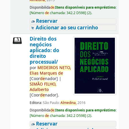
Almedina,
2015
Disponibilida
de
:
Itens disponíveis para empréstimo:
[
Número
de
chamada:
342.2 D598
]
(2).
Reservar
Adicionar ao seu carrinho
Direito dos
negócios
aplicado: do
direito
processual/
por
ME
DE
IROS
NETO,
Elias
Marques
de
[Coor
de
nador]
|
SIMÃO
FILHO,
Adalberto
[Coor
de
nador]
.
Editora:
São Paulo:
Almedina,
2016
Disponibilida
de
:
Itens disponíveis para empréstimo:
[
Número
de
chamada:
342.2 D598
]
(2).
Reservar