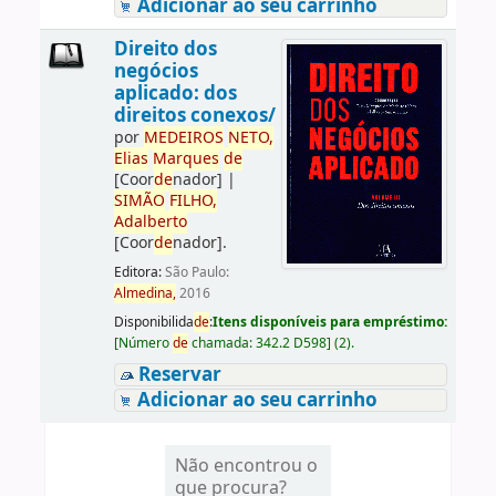
Adicionar ao seu carrinho
Direito dos
negócios
aplicado: dos
direitos conexos/
por
ME
DE
IROS
NETO,
Elias
Marques
de
[Coor
de
nador]
|
SIMÃO
FILHO,
Adalberto
[Coor
de
nador]
.
Editora:
São Paulo:
Almedina,
2016
Disponibilida
de
:
Itens disponíveis para empréstimo:
[
Número
de
chamada:
342.2 D598
]
(2).
Reservar
Adicionar ao seu carrinho
Não encontrou o
que procura?