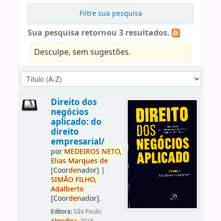
Filtre sua pesquisa
Sua pesquisa retornou 3 resultados.
Desculpe, sem sugestões.
Direito dos
negócios
aplicado: do
direito
empresarial/
por
ME
DE
IROS
NETO,
Elias
Marques
de
[Coor
de
nador]
|
SIMÃO
FILHO,
Adalberto
[Coor
de
nador]
.
Editora:
São Paulo: