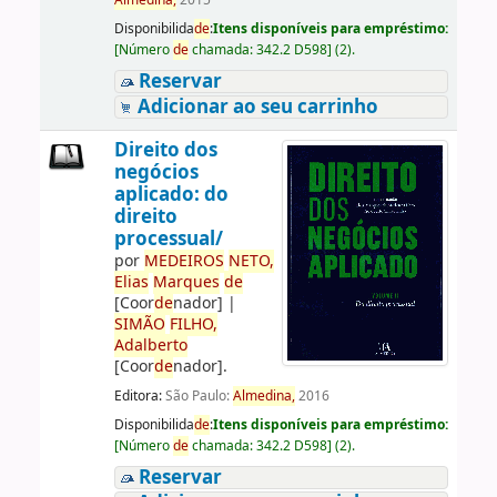
Almedina,
2015
Disponibilida
de
:
Itens disponíveis para empréstimo:
[
Número
de
chamada:
342.2 D598
]
(2).
Reservar
Adicionar ao seu carrinho
Direito dos
negócios
aplicado: do
direito
processual/
por
ME
DE
IROS
NETO,
Elias
Marques
de
[Coor
de
nador]
|
SIMÃO
FILHO,
Adalberto
[Coor
de
nador]
.
Editora:
São Paulo:
Almedina,
2016
Disponibilida
de
:
Itens disponíveis para empréstimo:
[
Número
de
chamada:
342.2 D598
]
(2).
Reservar