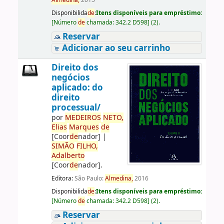
Almedina,
2015
Disponibilida
de
:
Itens disponíveis para empréstimo:
[
Número
de
chamada:
342.2 D598
]
(2).
Reservar
Adicionar ao seu carrinho
Direito dos
negócios
aplicado: do
direito
processual/
por
ME
DE
IROS
NETO,
Elias
Marques
de
[Coor
de
nador]
|
SIMÃO
FILHO,
Adalberto
[Coor
de
nador]
.
Editora:
São Paulo:
Almedina,
2016
Disponibilida
de
:
Itens disponíveis para empréstimo:
[
Número
de
chamada:
342.2 D598
]
(2).
Reservar