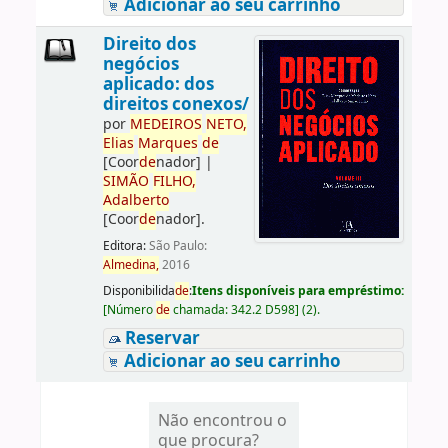
Adicionar ao seu carrinho
Direito dos
negócios
aplicado: dos
direitos conexos/
por
ME
DE
IROS
NETO,
Elias
Marques
de
[Coor
de
nador]
|
SIMÃO
FILHO,
Adalberto
[Coor
de
nador]
.
Editora:
São Paulo:
Almedina,
2016
Disponibilida
de
:
Itens disponíveis para empréstimo:
[
Número
de
chamada:
342.2 D598
]
(2).
Reservar
Adicionar ao seu carrinho
Não encontrou o
que procura?