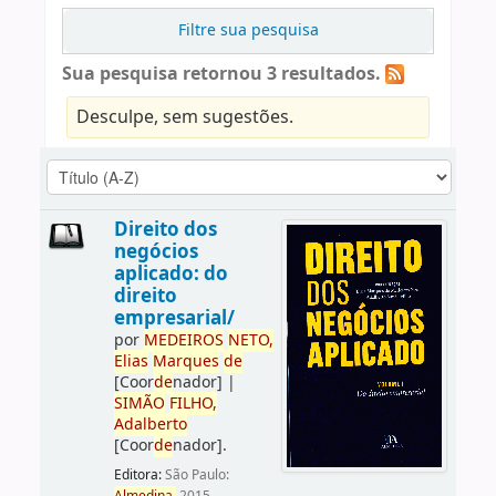
Filtre sua pesquisa
Sua pesquisa retornou 3 resultados.
Desculpe, sem sugestões.
Direito dos
negócios
aplicado: do
direito
empresarial/
por
ME
DE
IROS
NETO,
Elias
Marques
de
[Coor
de
nador]
|
SIMÃO
FILHO,
Adalberto
[Coor
de
nador]
.
Editora:
São Paulo: